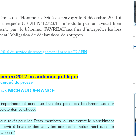
roits de l’Homme a décidé de renvoyer le 9 décembre 2011 à
t la requête CEDH
N°12323/11 introduite par un avocat bien
ésenté par le bâtonnier FAVREAU
aux fins d’interpréter les lois
ent l’obligation de déclarations de soupçon.
t 2010 du service de renseignement financier TRAFIN
décembre 2012 en audience publique
uniqué de presse
trick MICHAUD /FRANCE
importance et constitue l’un des principes fondamentaux sur
société démocratique.
que revêt pour les Etats membres la lutte contre le blanchiment
de servir à financer des activités criminelles notamment dans le
ational."