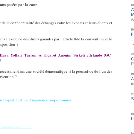
ions posées par la cour
m
A
M
A
t de la confidentialité des échanges entre les avocats et leurs clients et
j
F
ans l’exercice des droits garantis par l’article 8de la convention et le
..
A
isposition ?
v
Hava Yollari Turism vc Ticaret Anonim Sirketi c.Irlande (GC°
C
?
P
« nécessaire, dans une société démocratique à la poursuivre de l’un des
m
onvention ?
A
i
v
S
 la qualification d’ingérence proportionnée
P
m
L
I
e communication PDF
l