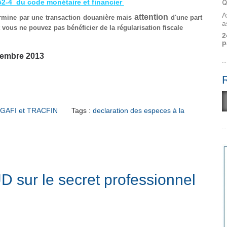
Q
152-4 du code monétaire et financier
A
attention
ermine par une transaction douanière mais
d'une part
a
rt vous ne pouvez pas
bénéficier
de la régularisation fiscale
2
p
embre 2013
GAFI et TRACFIN
Tags :
declaration des especes à la
 sur le secret professionnel