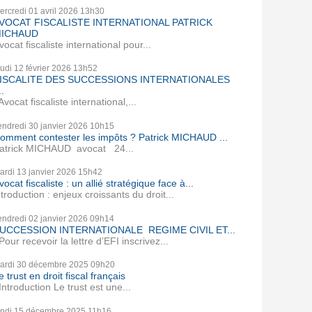
ercredi 01
avril 2026
13h30
VOCAT FISCALISTE INTERNATIONAL PATRICK
ICHAUD
vocat fiscaliste international pour...
eudi 12
février 2026
13h52
ISCALITE DES SUCCESSIONS INTERNATIONALES
..
vocat fiscaliste international,...
endredi 30
janvier 2026
10h15
omment contester les impôts ? Patrick MICHAUD ...
atrick MICHAUD avocat 24...
ardi 13
janvier 2026
15h42
vocat fiscaliste : un allié stratégique face à...
ntroduction : enjeux croissants du droit...
endredi 02
janvier 2026
09h14
UCCESSION INTERNATIONALE REGIME CIVIL ET...
our recevoir la lettre d’EFI inscrivez...
ardi 30
décembre 2025
09h20
e trust en droit fiscal français
ntroduction Le trust est une...
undi 15
décembre 2025
11h16