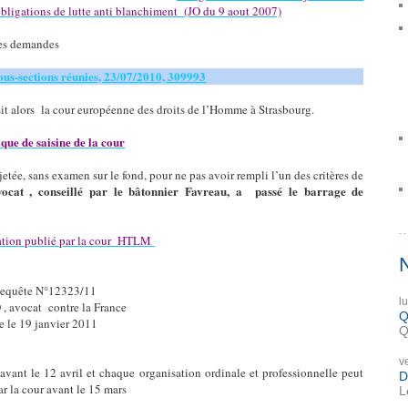
 obligations de lutte anti blanchiment (JO du 9 aout 2007)
 des demandes
sous-sections réunies, 23/07/2010, 309993
it alors la cour européenne des droits de l’Homme à Strasbourg.
que de saisine de la cour
jetée, sans examen sur le fond, pour ne pas avoir rempli l’un des critères de
vocat , conseillé par le bâtonnier Favreau, a passé le barrage de
ation publié par la cour HTLM
quête N°12323/11
l
avocat contre la France
Q
e le 19 janvier 2011
Q
v
vant le 12 avril et chaque organisation ordinale et professionnelle peut
D
r la cour avant le 15 mars
L