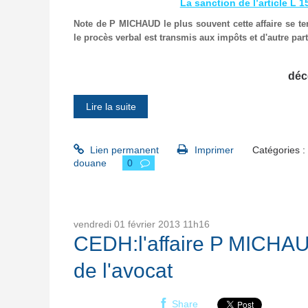
La sanction de l’article L 
Note de P MICHAUD le plus souvent cette affaire se t
le
procès
verbal est
transmis
aux
impôts
et d'autre pa
déc
Lire la suite
Lien permanent
Imprimer
Catégories :
douane
0
vendredi 01
février 2013
11h16
CEDH:l'affaire P MICHAUD
de l'avocat
Share