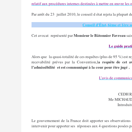
relatif aux procédures internes destinées à mettre en œuvre les
Par arrêt du 23 juillet 2010, le conseil d état rejeta la plupart
Conseil d'État, 6ème et 1ère 
Monsieur le Bâtonnier Favreau
Cet avocat représenté par
sais
Le guide prati
Alors que la quasi-totalité de ces requêtes (plus de 95 %) est re
a requête de cet a
recevabilité prévus par la Convention,l
l’admissibilité et est communiqué à la cour pour être jugé .
L’avis de communic
CEDH Re
Me MICHAUD , 
Introduit
Le gouvernement de la France doit apporter ses observations a
intervenir pour apporter ses réponses aux 4 questions posées pa