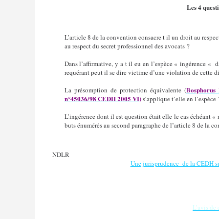
Les 4 quest
L’article 8 de la convention consacre t il un droit au respec
au respect du secret professionnel des avocats ?
Dans l’affirmative, y a t il eu en l’espèce « ingérence « d
requérant peut il se dire victime d’une violation de cette d
osphorus 
La présomption de protection équivalente (
B
n°45036/98 CEDH 2005 VI)
s’applique t’elle en l’espèce 
L’ingérence dont il est question était elle le cas échéant 
buts énumérés au second paragraphe de l’article 8 de la c
NDLR
Une jurisprudence de la CEDH sur
L’avis d