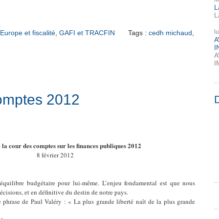
L
L
l
Europe et fiscalité
,
GAFI et TRACFIN
Tags :
cedh michaud
,
A
I
A
I
comptes 2012
 la cour des comptes sur les finances publiques 2012
8 février 2012
 l’équilibre budgétaire pour lui-même. L’enjeu fondamental est que nous
écisions, et en définitive du destin de notre pays.
 phrase de Paul Valéry : « La plus grande liberté naît de la plus grande