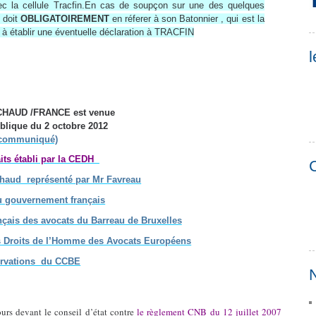
vec la cellule Tracfin.En cas de soupçon sur une des quelques
l doit
OBLIGATOIREMENT
en réferer à son Batonnier , qui est la
if, à établir une éventuelle déclaration à TRACFIN
l
MICHAUD /FRANCE est venue
ublique du 2 octobre 2012
 communiqué)
its
établi par la CEDH
C
haud représenté par Mr Favreau
 gouvernement français
nçais des avocats du Barreau de Bruxelles
es Droits de l’Homme des Avocats Européens
rvations du CCBE
N
urs devant le conseil d’état contre
le règlement CNB du 12 juillet 2007