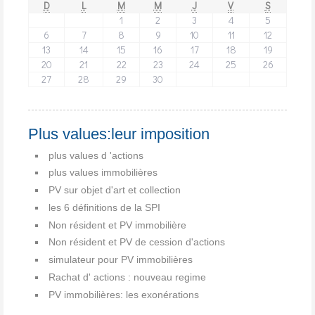
D
L
M
M
J
V
S
1
2
3
4
5
6
7
8
9
10
11
12
13
14
15
16
17
18
19
20
21
22
23
24
25
26
27
28
29
30
Plus values:leur imposition
plus values d 'actions
plus values immobilières
PV sur objet d'art et collection
les 6 définitions de la SPI
Non résident et PV immobilière
Non résident et PV de cession d'actions
simulateur pour PV immobilières
Rachat d' actions : nouveau regime
PV immobilières: les exonérations