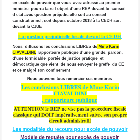
en excès de pouvoir que vous avez adressé au premier
ministre pourra faire l objert d’une REP devant le conseil
d etat avec question préjudicielle soit au conseil
constitutionnel, soit depuis octobre 2018 à la CEDH soit
devant la CJUE
La question préjudicielle fiscale devant la CEDH
Nous diffusons les conclusions LIBRES de
Mme Karin
CIAVALDINI,
rapporteure publique d’une grande, pardon,
d’une formidable portée de justice pratique et
démocratique que vient de nous envoyer le greffe du CE
et ce malgré son confinement
Nous pouvons tous remercier ses membres
Les conclusions LIBRES de Mme Karin
CIAVALDINI
, rapporteure publique
ATTENTION le REP ne vise pas la procedure fiscale
classique qui DOIT
impérativement
suivre son propre
circuit administratif
Les modalités du recours pour excès de pouvoir
Modèle de requête pour excès de pouvoir