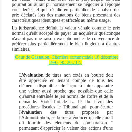
pourrait ou aurait pu normalement se négocier à l'époque
considérée, tel qu'il résulte en particulier de l'analyse des
prix déclarés lors des mutations de biens présentant des
caractéristiques identiques et affectés au même usage.
La jurisprudence définit la valeur vénale comme le prix
normal qu'eût accepté de payer un acquéreur quelconque
n'ayant pas une raison exceptionnelle de convenance de
préférer plus particulièrement le bien litigieux à d'autres
similaires.
Cour de Cassation, Chambre commerciale,16 décembre
1997, 95-20.712,
L'
évaluation
de titres non cotés en bourse doit
être appréciée en tenant compte de tous les
éléments disponibles de façon à faire apparaître
une valeur aussi proche que possible que celle
qu'aurait entraînée le jeu normal de l'offre et de la
demande. Viole l'article L. 17 du Livre des
procédures fiscales le Tribunal qui, pour écarter
l'
évaluation
des
titres proposée par
l'Administration, se borne à énoncer qu'elle aurait
dû fournir des éléments de comparaison "
permettant d'apprécier la valeur des actions d'une