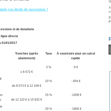
Q
A
nés vos droits de succession ?
a
2
p
cessions et de donations
 ligne directe
u 01/01/2017
Tranches (après
Taux
À soustraire pour un calcul
abattement)
rapide
5 %
0 €
≤ 8 072 €
 €
10 %
- 404 €
de 8 073 € à 12 109 €
15 %
- 1009 €
ou
de 12 110 € à 15 932 €
s.
de
20 %
- 1806 €