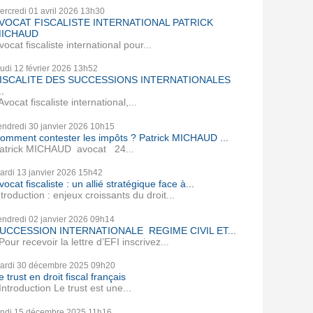
ercredi 01
avril 2026
13h30
VOCAT FISCALISTE INTERNATIONAL PATRICK
ICHAUD
vocat fiscaliste international pour...
eudi 12
février 2026
13h52
ISCALITE DES SUCCESSIONS INTERNATIONALES
..
vocat fiscaliste international,...
endredi 30
janvier 2026
10h15
omment contester les impôts ? Patrick MICHAUD ...
atrick MICHAUD avocat 24...
ardi 13
janvier 2026
15h42
vocat fiscaliste : un allié stratégique face à...
ntroduction : enjeux croissants du droit...
endredi 02
janvier 2026
09h14
UCCESSION INTERNATIONALE REGIME CIVIL ET...
our recevoir la lettre d’EFI inscrivez...
ardi 30
décembre 2025
09h20
e trust en droit fiscal français
ntroduction Le trust est une...
undi 15
décembre 2025
11h16