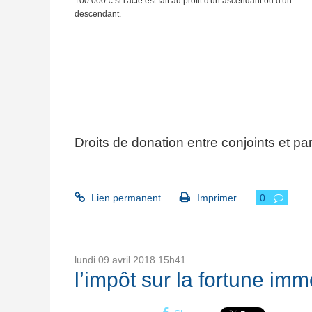
100 000 € si l'acte est fait au profit d'un ascendant ou d'un
descendant.
Droits de donation entre conjoints et p
Lien permanent
Imprimer
0
lundi 09
avril 2018
15h41
l’impôt sur la fortune im