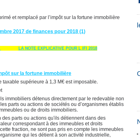
pprimé et remplacé par l’impôt sur la fortune immobilière
l
mbre 2017 de finances pour 2018 (1)
8
LA NOTE EXPLICATIVE POUR L IFI 2018
C
 impôt sur la fortune immobilière
te taxable supérieure à 1,3 M€ est imposable.
et
els immobiliers détenus directement par le redevable non
e les parts ou actions de sociétés ou d’organismes établis
immeubles ou de droits immobiliers.
 des parts ou actions qu'ils détiennent dans des
N
 valeur correspondant à des immeubles et droits
 cette fraction, ne sont pas pris en compte les immeubles
organisme qui les détient à son activité industrielle,