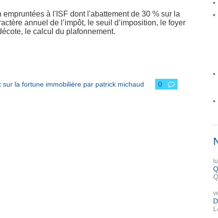
n empruntées à l'ISF dont l'abattement de 30 % sur la
actère annuel de l’impôt, le seuil d’imposition, le foyer
la décote, le calcul du plafonnement.
t sur la fortune immobilière par patrick michaud
0
l
Q
Q
v
D
L