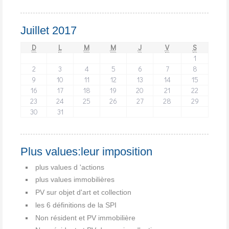
Juillet 2017
D
L
M
M
J
V
S
1
2
3
4
5
6
7
8
9
10
11
12
13
14
15
16
17
18
19
20
21
22
23
24
25
26
27
28
29
30
31
Plus values:leur imposition
plus values d 'actions
plus values immobilières
PV sur objet d'art et collection
les 6 définitions de la SPI
Non résident et PV immobilière