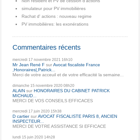
Non résident et PV de cession d'actions
simulateur pour PV immobilières
Rachat d' actions : nouveau regime
PV immobilières: les exonérations
Commentaires récents
mercredi 17
novembre 2021
16h10
Mr Jean René F
sur
Avocat fiscaliste France
,Honoraires|,Patrick...
Merci de votre acceuil et de votre efficacité la semaine...
dimanche 15
novembre 2020
08h20
ALAIN
sur
HONORAIRES DU CABINET PATRICK
MICHAUD...
MERCI DE VOS CONSEILS EFFICACES
mercredi 17
juin 2020
15h38
D cartier
sur
AVOCAT FISCALISTE PARIS 8, ANCIEN
INSPECTEUR...
MERCI DE VOTRE ASSISTANCE SI EFFICACE
lundi 15
juin 2020
14h28