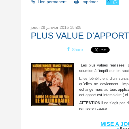
Lien permanent
Imprimer
0
jeudi 29
janvier 2015
18h05
PLUS VALUE D'APPORT
Share
Les plus values réalisées pa
soumise à l'impôt sur les so
Elles bénéficient d’un sursi
qu’elles ne deviennent im
échange mais au taux applicab
cet apport est intercalaire (
ATTENTION
il ne s’agit pas 
remise en cause
MISE A JO