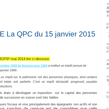
m
A
M
A
j
F
..
La QPC du 15 janvier 2015
A
v
C
P
BOFIP mai 2014 lire ci dessous
m
A
décembre 1988 de finances pour 1989
a institué un impôt annuel de
i
janvier 1989.
v
st un impôt sur le patrimoine net des personnes physiques, dont certains
S
t totale soit partielle. C'est un impôt déclaratif, progressif, payable
P
éductions.
m
ls états à développer un imposition sur le capital des personnes
L
 de succession en suisse sont très faibles
I
foyers fiscaux et vise principalement des épargnants non actifs et non
sous sanction de censure est de considérer que cette
l