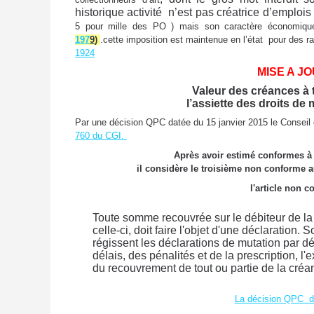
historique activité n’est pas créatrice d’emplois
5 pour mille des PO ) mais son caractère économiqu
197
9
)
.cette imposition est maintenue en l’état pour des r
1924
MISE A J
Valeur des créances à 
l’assiette des droits de m
Par une décision QPC datée du 15 janvier 2015 le Conseil c
760 du CGI.
Après avoir estimé conformes à 
il considère le troisième non conforme a
l'article non c
Toute somme recouvrée sur le débiteur de la 
celle-ci, doit faire l'objet d'une déclaration.
régissent les déclarations de mutation par 
délais, des pénalités et de la prescription, l'
du recouvrement de tout ou partie de la créa
La décision QPC du