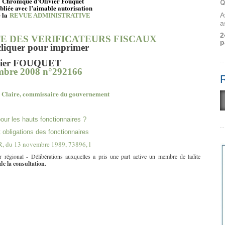
Chronique d’Olivier Fouquet
Q
bliée avec l’aimable autorisation
 la
A
REVUE ADMINISTRATIVE
a
2
TE DES VERIFICATEURS FISCAUX
p
cliquer pour imprimer
ivier FOUQUET
bre 2008 n°292166
 Claire, commissaire du gouvernement
our les hauts fonctionnaires ?
t obligations des fonctionnaires
SR, du 13 novembre 1989, 73896, l
 régional - Délibérations auxquelles a pris une part active un membre de ladite
de la consultation.