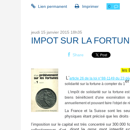
Lien permanent
Imprimer
0
jeudi 15
janvier 2015
18h35
IMPOT SUR LA FORTUNE 
Share
les 
L'
article 26 de la loi n°88-1149 du 23 
er
solidarité sur la fortune à compter du 1
L'impôt de solidarité sur la fortune e
biens bénéficient d'une exonération soi
annuellement et pouvant faire l'objet de r
La France et la Suisse sont les seu
physiques étant précisé que les droits
l’imposition sur le capital est très concentré sur 300.000 
, dont le gros mot interdit 
collectionneurs d’art