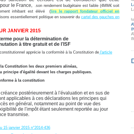
L
 pour le France,
.son rendement budgétaire est faible (4MM€ soit
L
ement inhibant est élévé (
lire le rapport fondateur officiel en
aisons essentiellement politique en souvenir du
cartel des gauches en
l
A
I
OUR JANVIER 2015
A
terme pour la détermination de
I
utation à titre gratuit et de l’ISF
onstitutionnel apprécie la conformité à la Constitution de
l'article
la Constitution les deux premiers alinéas,
u principe d'égalité devant les charges publiques.
onforme à la constitution
créance postérieurement à l'évaluation et en sus de
 Sont applicables à ces déclarations les principes qui
décès en général, notamment au point de vue des
exigibilité de l'impôt étant seulement reportée au jour
nce transmise.
 15 janvier 2015 n°2014-436