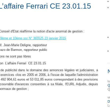
’affaire Ferrari CE 23.01.15
Conseil d'Etat réaffirme la notion d'acte anormal de gestion :
t 9ème et 10ème ssr N° 365525 23 janvier 2015
M. Jean-Marie Deligne, rapporteur
azo de Barmon, rapporteur public
ons ne sont pas libres
on L’affaire Ferrari CE 23.01.15
e de publicité dans le domaine des annonces légales et judiciaires, a
es exercices clos en 2005 et 2006, à l'issue de laquelle l'administration
 492 904,61 euros et 53 011,85 euros correspondant à des provisions
l
écouvrable d'avances consenties à sa filiale, l'EURL Adjudis, depuis
Q
normaux de gestion ;
Q
v
D
L