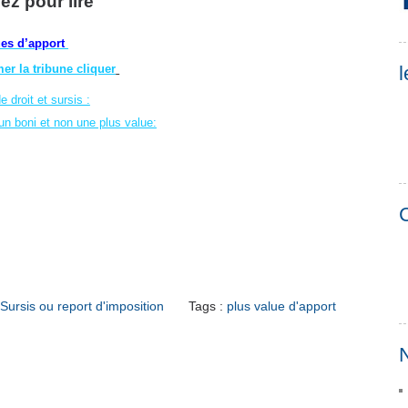
uez pour lire
ues d’apport
er la tribune cliquer
l
 droit et sursis :
 un boni et non une plus value:
C
Sursis ou report d'imposition
Tags :
plus value d'apport
N