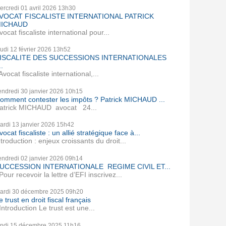
ercredi 01
avril 2026
13h30
VOCAT FISCALISTE INTERNATIONAL PATRICK
ICHAUD
vocat fiscaliste international pour...
eudi 12
février 2026
13h52
ISCALITE DES SUCCESSIONS INTERNATIONALES
..
vocat fiscaliste international,...
endredi 30
janvier 2026
10h15
omment contester les impôts ? Patrick MICHAUD ...
atrick MICHAUD avocat 24...
ardi 13
janvier 2026
15h42
vocat fiscaliste : un allié stratégique face à...
ntroduction : enjeux croissants du droit...
endredi 02
janvier 2026
09h14
UCCESSION INTERNATIONALE REGIME CIVIL ET...
our recevoir la lettre d’EFI inscrivez...
ardi 30
décembre 2025
09h20
e trust en droit fiscal français
ntroduction Le trust est une...
undi 15
décembre 2025
11h16