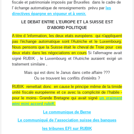
fiscale et patrimoniale imposés par Bruxelles dans le cadre de
l' échange automatique de renseignements prévu par
les
directives épargne en vigueur et à venir.
LE DEBAT ENTRE L'EUROPE ET LA SUISSE EST
D'ABORD POLITIQUE
A titre d 'information, les deux etats européens qui n'appliquent
pas l'échange automatique sont l'Autriche et le Luxembourg.
Nous pensons que la Suisse était le cheval de Troie pour ces
deux etats dans les négociations en cours
Si l'allemagne avait
signé RUBIK , le Luxembourg et l'Autriche auraient exigé un
.
traitement similaire
Mais qui est donc le Janus dans cette affaire ???
Ou se trouvent les conflits d'intérêts ?
RUBIK remettait donc en cause le principe même de la timide
unité fiscale européenne et ce avec la complicité de l’habile -
pour le moins- Grande Bretagne qui avait signé
un vraiment
wini mini accord rubiK
Le communique de Berne
Le communiqué de l’association suisse des banques
les tribunes EFI sur RUBIK