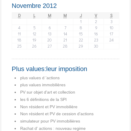
Novembre 2012
D
L
M
M
J
V
S
1
2
3
4
5
6
7
8
9
10
11
12
13
14
15
16
17
18
19
20
21
22
23
24
25
26
27
28
29
30
Plus values:leur imposition
plus values d 'actions
plus values immobilières
PV sur objet d'art et collection
les 6 définitions de la SPI
Non résident et PV immobilière
Non résident et PV de cession d'actions
simulateur pour PV immobilières
Rachat d' actions : nouveau regime