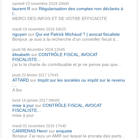
samedi 23
novembre 2019
10h00
laurent R
sur
Régularisation des comptes non déclarés à
l...
MERCI DES INFOS ET DE VOTRE EFFICACITE
mardi 19
novembre 2019
16h25
nguyen
sur
Qui est Patrick Michaud ? | avocat fiscaliste
Bonjour, je suis à la recherche d'un conseiller fiscal à...
jeudi 06
décembre 2018
12h45
élisabeth
sur
CONTRÔLE FISCAL, AVOCAT
FISCALISTE...
j'ai lu la charte du contribuable et je ne pense pas que...
jeudi 23
février 2017
17h45
ATTARD
sur
Impôt sur les sociétés ou impôt sur le revenu
:...
A lire
lundi 16
janvier 2017
09h00
mise à jour
sur
CONTRÔLE FISCAL, AVOCAT
FISCALISTE...
mise à jour
mardi 01
novembre 2016
17h40
CARRERAS Henri
sur
enquete
Bonjour J'ai reçu un AMR sur lequel le prorata des parts...