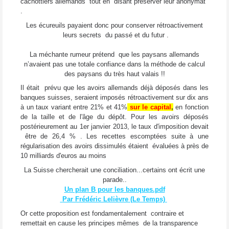
cachottiers allemands tout en disant préserver leur anonymat
.
Les écureuils payaient donc pour conserver rétroactivement
leurs secrets du passé et du futur .
La méchante rumeur prétend que les paysans allemands
n’avaient pas une totale confiance dans la méthode de calcul
des paysans du très haut valais !!
Il était prévu que les avoirs allemands déjà déposés dans les
banques suisses, seraient imposés rétroactivement sur dix ans
à un taux variant entre 21% et 41%
sur le capital
,
en fonction
de la taille et de l'âge du dépôt. Pour les avoirs déposés
postérieurement au 1er janvier 2013, le taux d'imposition devait
être de 26,4 % . Les recettes escomptées suite à une
régularisation des avoirs dissimulés étaient évaluées à près de
10 milliards d'euros au moins
La Suisse chercherait une conciliation...certains ont écrit une
parade..
Un plan B pour les banques.pdf
Par Frédéric Lelièvre (Le Temps)
Or cette proposition est fondamentalement contraire et
remettait en cause les principes mêmes de la transparence