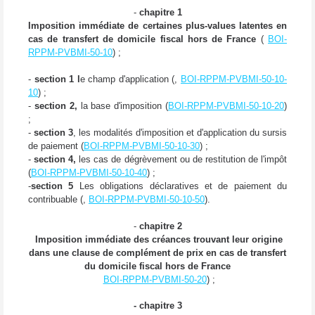
-
chapitre 1
Imposition immédiate de certaines plus-values latentes en
cas de transfert de domicile fiscal hors de France
(
BOI-
RPPM-PVBMI-50-10
) ;
-
section 1 l
e champ d'application (,
BOI-RPPM-PVBMI-50-10-
10
) ;
-
section 2,
la base d'imposition (
BOI-RPPM-PVBMI-50-10-20
)
;
-
section 3
, les modalités d'imposition et d'application du sursis
de paiement (
BOI-RPPM-PVBMI-50-10-30
) ;
-
section 4,
les cas de dégrèvement ou de restitution de l'impôt
(
BOI-RPPM-PVBMI-50-10-40
) ;
-
section 5
Les obligations déclaratives et de paiement du
contribuable (,
BOI-RPPM-PVBMI-50-10-50
).
-
chapitre 2
Imposition immédiate des créances trouvant leur origine
dans une clause de complément de prix en cas de transfert
du domicile fiscal hors de France
BOI-RPPM-PVBMI-50-20
) ;
- chapitre 3