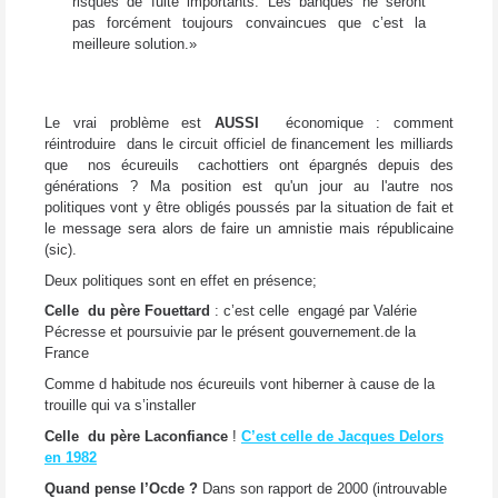
risques de fuite importants. Les banques ne seront
pas forcément toujours convaincues que c’est la
meilleure solution.»
Le vrai problème est
AUSSI
économique : comment
réintroduire dans le circuit
officiel
de financement les milliards
que nos écureuils cachottiers ont épargnés depuis des
générations ? Ma position est qu'un jour au l'autre nos
politiques vont y être obligés poussés par la situation de fait et
le message sera alors de faire un amnistie mais républicaine
(sic).
Deux politiques sont en effet en présence;
Celle du père Fouettard
: c’est celle engagé par Valérie
Pécresse et poursuivie par le présent gouvernement.de la
France
Comme d habitude nos écureuils vont hiberner à cause de la
trouille qui va s’installer
Celle du père Laconfiance
!
C’est celle de Jacques Delors
en 1982
Quand pense l’Ocde ?
Dans son rapport de 2000 (introuvable