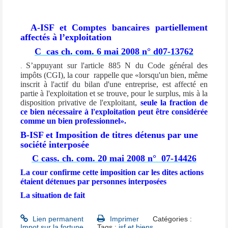
A-
ISF et Comptes bancaires partiellement
affectés à l’exploitation
C
cas ch. com. 6 mai 2008 n° d07-13762
S’appuyant sur l'article 885 N du Code général des
.
impôts (CGI), la cour
rappelle que
«lorsqu'un bien, même
inscrit à l'actif du bilan d'une entreprise, est affecté en
partie à l'exploitation et se trouve, pour le surplus, mis à la
disposition privative de l'exploitant,
seule la fraction de
ce bien nécessaire à l'exploitation peut être considérée
comme un bien professionnel»
.
B-ISF et Imposition de titres détenus par une
société interposée
C cass. ch. com. 20 mai 2008 n°
07-14426
La cour confirme cette imposition car les dites actions
étaient détenues par personnes interposées
La situation de fait
Lien permanent
Imprimer
Catégories :
Impot sur la fortune
Tags :
isf et biens