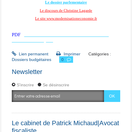
Le dossier parlementaire
Le discours de Christine Lagarde
Le site www.modernisationeconomie.fr
LOI DE MODERNISATION DE L-
PDF
ECONOMIE.pdf
Lien permanent
Imprimer
Catégories :
Dossiers budgétaires
0
Newsletter
S'inscrire
Se désinscrire
Le cabinet de Patrick Michaud|Avocat
fiscaliste