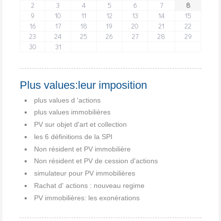
2
3
4
5
6
7
8
9
10
11
12
13
14
15
16
17
18
19
20
21
22
23
24
25
26
27
28
29
30
31
Plus values:leur imposition
plus values d 'actions
plus values immobilières
PV sur objet d'art et collection
les 6 définitions de la SPI
Non résident et PV immobilière
Non résident et PV de cession d'actions
simulateur pour PV immobilières
Rachat d' actions : nouveau regime
PV immobilières: les exonérations