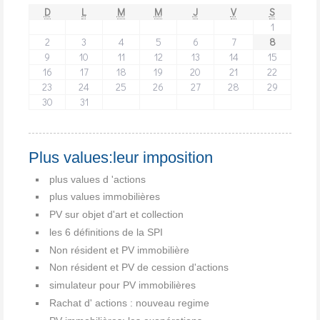
D
L
M
M
J
V
S
1
2
3
4
5
6
7
8
9
10
11
12
13
14
15
16
17
18
19
20
21
22
23
24
25
26
27
28
29
30
31
Plus values:leur imposition
plus values d 'actions
plus values immobilières
PV sur objet d'art et collection
les 6 définitions de la SPI
Non résident et PV immobilière
Non résident et PV de cession d'actions
simulateur pour PV immobilières
Rachat d' actions : nouveau regime