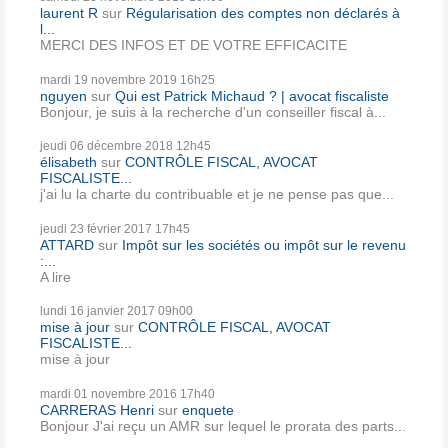
laurent R
sur
Régularisation des comptes non déclarés à
l...
MERCI DES INFOS ET DE VOTRE EFFICACITE
mardi 19
novembre 2019
16h25
nguyen
sur
Qui est Patrick Michaud ? | avocat fiscaliste
Bonjour, je suis à la recherche d'un conseiller fiscal à...
jeudi 06
décembre 2018
12h45
élisabeth
sur
CONTRÔLE FISCAL, AVOCAT
FISCALISTE...
j'ai lu la charte du contribuable et je ne pense pas que...
jeudi 23
février 2017
17h45
ATTARD
sur
Impôt sur les sociétés ou impôt sur le revenu
:...
A lire
lundi 16
janvier 2017
09h00
mise à jour
sur
CONTRÔLE FISCAL, AVOCAT
FISCALISTE...
mise à jour
mardi 01
novembre 2016
17h40
CARRERAS Henri
sur
enquete
Bonjour J'ai reçu un AMR sur lequel le prorata des parts...