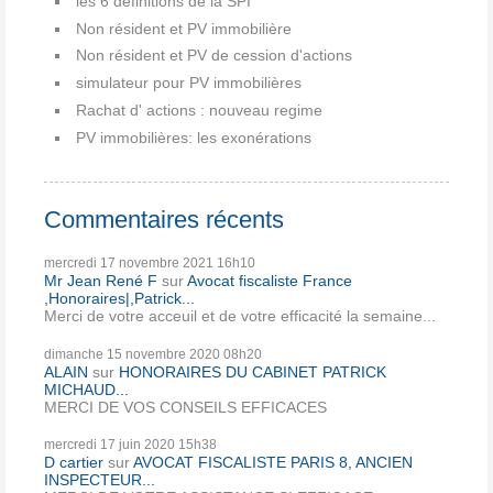
les 6 définitions de la SPI
Non résident et PV immobilière
Non résident et PV de cession d'actions
simulateur pour PV immobilières
Rachat d' actions : nouveau regime
PV immobilières: les exonérations
Commentaires récents
mercredi 17
novembre 2021
16h10
Mr Jean René F
sur
Avocat fiscaliste France
,Honoraires|,Patrick...
Merci de votre acceuil et de votre efficacité la semaine...
dimanche 15
novembre 2020
08h20
ALAIN
sur
HONORAIRES DU CABINET PATRICK
MICHAUD...
MERCI DE VOS CONSEILS EFFICACES
mercredi 17
juin 2020
15h38
D cartier
sur
AVOCAT FISCALISTE PARIS 8, ANCIEN
INSPECTEUR...