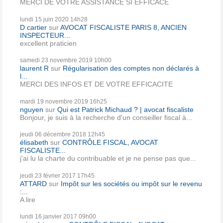
MERCI DE VOTRE ASSISTANCE SI EFFICACE
lundi 15
juin 2020
14h28
D cartier
sur
AVOCAT FISCALISTE PARIS 8, ANCIEN
INSPECTEUR...
excellent praticien
samedi 23
novembre 2019
10h00
laurent R
sur
Régularisation des comptes non déclarés à
l...
MERCI DES INFOS ET DE VOTRE EFFICACITE
mardi 19
novembre 2019
16h25
nguyen
sur
Qui est Patrick Michaud ? | avocat fiscaliste
Bonjour, je suis à la recherche d'un conseiller fiscal à...
jeudi 06
décembre 2018
12h45
élisabeth
sur
CONTRÔLE FISCAL, AVOCAT
FISCALISTE...
j'ai lu la charte du contribuable et je ne pense pas que...
jeudi 23
février 2017
17h45
ATTARD
sur
Impôt sur les sociétés ou impôt sur le revenu
:...
A lire
lundi 16
janvier 2017
09h00