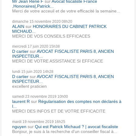
Mr Jean René F
sur
Avocat fiscaliste France
,Honoraires|,Patrick...
Merci de votre acceuil et de votre efficacité la semaine...
dimanche 15
novembre 2020
08h20
ALAIN
sur
HONORAIRES DU CABINET PATRICK
MICHAUD...
MERCI DE VOS CONSEILS EFFICACES
mercredi 17
juin 2020
15h38
D cartier
sur
AVOCAT FISCALISTE PARIS 8, ANCIEN
INSPECTEUR...
MERCI DE VOTRE ASSISTANCE SI EFFICACE
lundi 15
juin 2020
14h28
D cartier
sur
AVOCAT FISCALISTE PARIS 8, ANCIEN
INSPECTEUR...
excellent praticien
samedi 23
novembre 2019
10h00
laurent R
sur
Régularisation des comptes non déclarés à
l...
MERCI DES INFOS ET DE VOTRE EFFICACITE
mardi 19
novembre 2019
16h25
nguyen
sur
Qui est Patrick Michaud ? | avocat fiscaliste
Bonjour, je suis à la recherche d'un conseiller fiscal à...