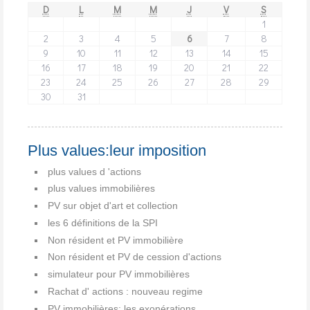
D
L
M
M
J
V
S
1
2
3
4
5
6
7
8
9
10
11
12
13
14
15
16
17
18
19
20
21
22
23
24
25
26
27
28
29
30
31
Plus values:leur imposition
plus values d 'actions
plus values immobilières
PV sur objet d'art et collection
les 6 définitions de la SPI
Non résident et PV immobilière
Non résident et PV de cession d'actions
simulateur pour PV immobilières
Rachat d' actions : nouveau regime
PV immobilières: les exonérations