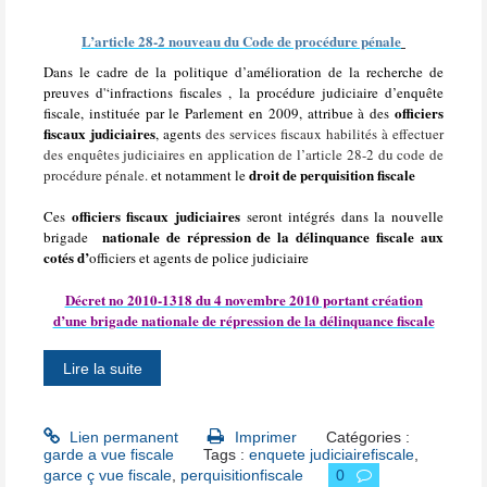
L’article 28-2 nouveau du Code de procédure pénale
Dans le cadre de la politique d’amélioration de la recherche de
preuves d'‘infractions fiscales , la procédure judiciaire d’enquête
officiers
fiscale, instituée par le Parlement en 2009, attribue à des
fiscaux judiciaires
, agents
des services fiscaux habilités à effectuer
des enquêtes judiciaires en application de l’article 28-2 du code de
droit de perquisition fiscale
procédure pénale.
et notamment le
officiers fiscaux judiciaires
Ces
seront intégrés dans la nouvelle
nationale de répression de la délinquance fiscale aux
brigade
cotés d’
officiers et agents de police judiciaire
Décret no 2010-1318 du 4 novembre 2010 portant création
d’une brigade nationale de répression de la délinquance fiscale
Lire la suite
Lien permanent
Imprimer
Catégories :
garde a vue fiscale
Tags :
enquete judiciairefiscale
,
garce ç vue fiscale
,
perquisitionfiscale
0