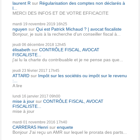
laurent R
sur
Régularisation des comptes non déclarés à
l...
MERCI DES INFOS ET DE VOTRE EFFICACITE
mardi 19
novembre 2019
16h25
nguyen
sur
Qui est Patrick Michaud ? | avocat fiscaliste
Bonjour, je suis à la recherche d'un conseiller fiscal à...
jeudi 06
décembre 2018
12h45
élisabeth
sur
CONTRÔLE FISCAL, AVOCAT
FISCALISTE...
j'ai lu la charte du contribuable et je ne pense pas que...
jeudi 23
février 2017
17h45
ATTARD
sur
Impôt sur les sociétés ou impôt sur le revenu
:...
A lire
lundi 16
janvier 2017
09h00
mise à jour
sur
CONTRÔLE FISCAL, AVOCAT
FISCALISTE...
mise à jour
mardi 01
novembre 2016
17h40
CARRERAS Henri
sur
enquete
Bonjour J'ai reçu un AMR sur lequel le prorata des parts...