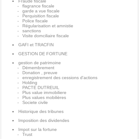
Fraude fiscale
flagrance fiscale
garde a vue fiscale
Perquisition fiscale
Police fiscale
Régularisation et amnistie
sanctions
Visite domciliaire fiscale
GAFI et TRACFIN
GESTION DE FORTUNE
gestion de patrimoine
Démembrement
Donation , preuve
enregistrement des cessions d'actions
Holding
PACTE DUTREUIL
Plus value immobiliere
Plus values mobilières
Societe civile
Historique des tribunes
Imposition des dividendes
Impot sur la fortune
Trust