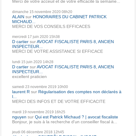
Merci de votre acceuil et de votre efficacité la semaine...
dimanche 15
novembre 2020
08h20
ALAIN
sur
HONORAIRES DU CABINET PATRICK
MICHAUD...
MERCI DE VOS CONSEILS EFFICACES
mercredi 17
juin 2020
15h38
D cartier
sur
AVOCAT FISCALISTE PARIS 8, ANCIEN
INSPECTEUR...
MERCI DE VOTRE ASSISTANCE SI EFFICACE
lundi 15
juin 2020
14h28
D cartier
sur
AVOCAT FISCALISTE PARIS 8, ANCIEN
INSPECTEUR...
excellent praticien
samedi 23
novembre 2019
10h00
laurent R
sur
Régularisation des comptes non déclarés à
l...
MERCI DES INFOS ET DE VOTRE EFFICACITE
mardi 19
novembre 2019
16h25
nguyen
sur
Qui est Patrick Michaud ? | avocat fiscaliste
Bonjour, je suis à la recherche d'un conseiller fiscal à...
jeudi 06
décembre 2018
12h45