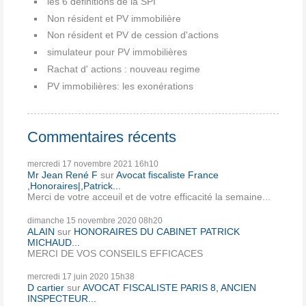
les 6 définitions de la SPI
Non résident et PV immobilière
Non résident et PV de cession d'actions
simulateur pour PV immobilières
Rachat d' actions : nouveau regime
PV immobilières: les exonérations
Commentaires récents
mercredi 17
novembre 2021
16h10
Mr Jean René F
sur
Avocat fiscaliste France
,Honoraires|,Patrick...
Merci de votre acceuil et de votre efficacité la semaine...
dimanche 15
novembre 2020
08h20
ALAIN
sur
HONORAIRES DU CABINET PATRICK
MICHAUD...
MERCI DE VOS CONSEILS EFFICACES
mercredi 17
juin 2020
15h38
D cartier
sur
AVOCAT FISCALISTE PARIS 8, ANCIEN
INSPECTEUR...