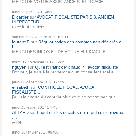
MERCI DE VOTRE ASSISTANCE SI EFFICACE
lundi 15
juin 2020
14h28
D cartier
sur
AVOCAT FISCALISTE PARIS 8, ANCIEN
INSPECTEUR...
excellent praticien
samedi 23
novembre 2019
10h00
laurent R
sur
Régularisation des comptes non déclarés à
l...
MERCI DES INFOS ET DE VOTRE EFFICACITE
mardi 19
novembre 2019
16h25
nguyen
sur
Qui est Patrick Michaud ? | avocat fiscaliste
Bonjour, je suis à la recherche d'un conseiller fiscal à...
jeudi 06
décembre 2018
12h45
élisabeth
sur
CONTRÔLE FISCAL, AVOCAT
FISCALISTE...
j'ai lu la charte du contribuable et je ne pense pas que...
jeudi 23
février 2017
17h45
ATTARD
sur
Impôt sur les sociétés ou impôt sur le revenu
:...
A lire
lundi 16
janvier 2017
09h00