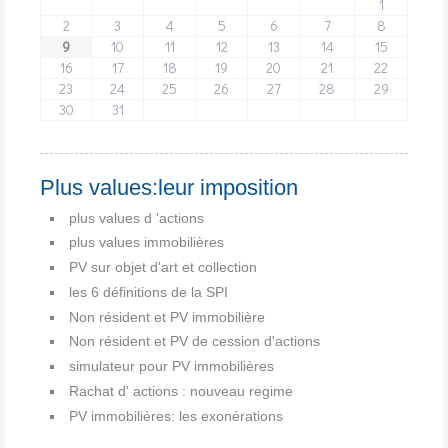
1
2
3
4
5
6
7
8
9
10
11
12
13
14
15
16
17
18
19
20
21
22
23
24
25
26
27
28
29
30
31
Plus values:leur imposition
plus values d 'actions
plus values immobilières
PV sur objet d'art et collection
les 6 définitions de la SPI
Non résident et PV immobilière
Non résident et PV de cession d'actions
simulateur pour PV immobilières
Rachat d' actions : nouveau regime
PV immobilières: les exonérations