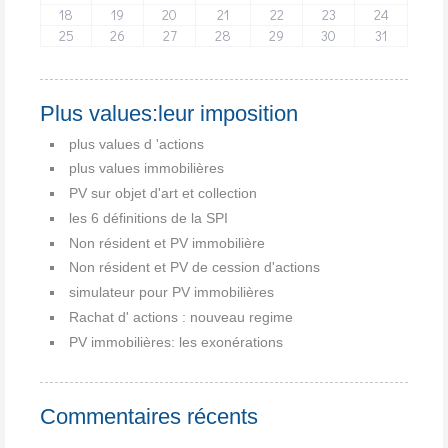
18
19
20
21
22
23
24
25
26
27
28
29
30
31
Plus values:leur imposition
plus values d 'actions
plus values immobilières
PV sur objet d'art et collection
les 6 définitions de la SPI
Non résident et PV immobilière
Non résident et PV de cession d'actions
simulateur pour PV immobilières
Rachat d' actions : nouveau regime
PV immobilières: les exonérations
Commentaires récents