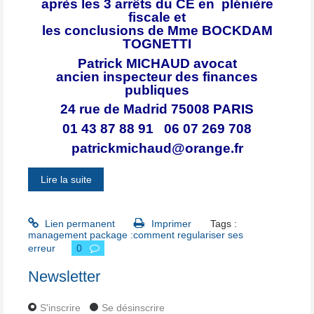
après les 3
arrêts
du CE en plénière
fiscale et
les conclusions de Mme BOCKDAM
TOGNETTI
Patrick MICHAUD
avocat
ancien inspecteur des finances
publiques
24 rue de Madrid 75008 PARIS
01 43 87 88 91 06 07 269 708
patrickmichaud@orange.fr
Lire la suite
Lien permanent
Imprimer
Tags :
management package :comment regulariser ses
erreur
0
Newsletter
S'inscrire
Se désinscrire