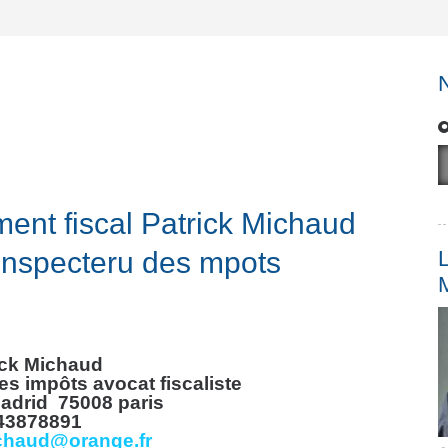
ent fiscal Patrick Michaud
n inspecteru des mpots
L
ick Michaud
es impôts avocat fiscaliste
adrid
75008 paris
43878891
chaud@orange.fr