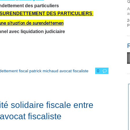
Q
dettement des particuliers
A
a
E SURENDETTEMENT DES PARTICULIERS
2
une situation de surendettemen
p
el avec liquidation judiciaire
ettement fiscal patrick michaud avocat fiscaliste
0
é solidaire fiscale entre
ocat fiscaliste