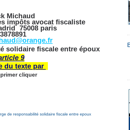
ck Michaud
s impôts avocat fiscaliste
adrid
75008 paris
43878891
chaud@orange.fr
 solidaire fiscale entre
époux
article 9
e du texte par
primer cliquer
ge de responsabilité solidaire fiscale entre epoux