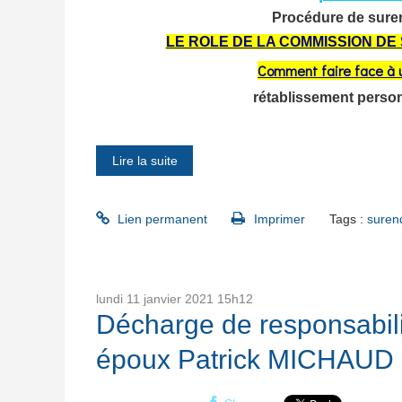
Procédure de suren
LE ROLE DE LA COMMISSION D
Comment faire face à 
rétablissement personn
Lire la suite
Lien permanent
Imprimer
Tags :
surend
lundi 11
janvier 2021
15h12
Décharge de responsabilit
époux Patrick MICHAUD av