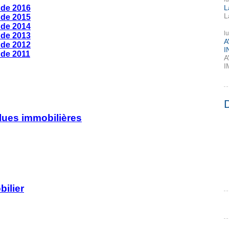
L
 de 2016
L
 de 2015
 de 2014
l
 de 2013
A
 de 2012
I
 de 2011
A
I
alues immobilières
ilier