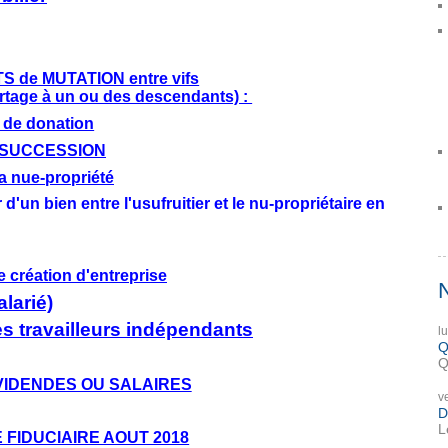
 de MUTATION entre vifs
rtage à un ou des descendants) :
t de donation
 SUCCESSION
la nue-propriété
 d'un bien entre l'usufruitier et le nu-propriétaire en
e création d'entreprise
larié)
es travailleurs indépendants
l
Q
Q
VIDENDES OU SALAIRES
v
D
L
 FIDUCIAIRE AOUT 2018