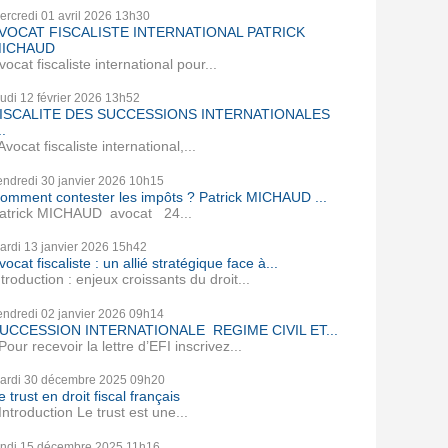
ercredi 01
avril 2026
13h30
VOCAT FISCALISTE INTERNATIONAL PATRICK
ICHAUD
vocat fiscaliste international pour...
eudi 12
février 2026
13h52
ISCALITE DES SUCCESSIONS INTERNATIONALES
..
vocat fiscaliste international,...
endredi 30
janvier 2026
10h15
omment contester les impôts ? Patrick MICHAUD ...
atrick MICHAUD avocat 24...
ardi 13
janvier 2026
15h42
vocat fiscaliste : un allié stratégique face à...
ntroduction : enjeux croissants du droit...
endredi 02
janvier 2026
09h14
UCCESSION INTERNATIONALE REGIME CIVIL ET...
our recevoir la lettre d’EFI inscrivez...
ardi 30
décembre 2025
09h20
e trust en droit fiscal français
ntroduction Le trust est une...
undi 15
décembre 2025
11h16