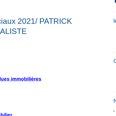
ociaux 2021/ PATRICK
l
ALISTE
C
alues immobilières
N
ilier