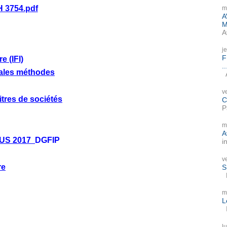
H 3754.pdf
m
A
M
A
j
F
e (IFI)
..
pales méthodes
A
v
itres de sociétés
C
P
m
A
NUS 2017
DGFIP
i
v
re
S
P
m
L
I
l