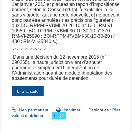
1er janvier 2013 et placées en report d’impositionse
bornent, selon le Conseil d’Etat, à expliciter la loi
sans y ajouter aucune règle nouvelle, et ne peuvent
donc pas être annulées (les précisions figuraient
aux BOI-RPPM-PVBMI-20-20-10 n° 130 : RM-VI-
10550 ; BOI-RPPM-PVBMI-30-10-30-10 n° 370 :
RM-VI-25990 ; BOI-RPPM-PVBMI-30-10-30-20 n°
480 : RM-VI-25840 s.).
< < < < < << < <
Dans une décision du 12 novembre 2015 (n°
390265), la haute juridiction vient d’annuler
purement et simplement l’interprétation de
l’Administration quant au mode d’imputation des
abattements pour durée de détention.
Lire la suite
Lien permanent
Imprimer
Catégories :
Plus
values mobilières
0