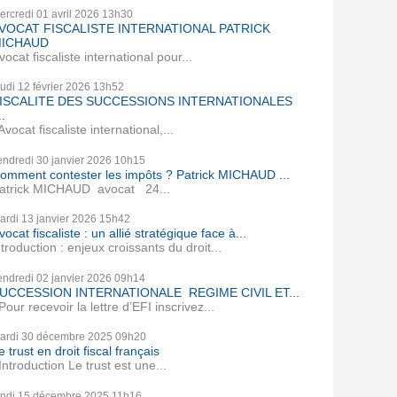
ercredi 01
avril 2026
13h30
VOCAT FISCALISTE INTERNATIONAL PATRICK
ICHAUD
vocat fiscaliste international pour...
eudi 12
février 2026
13h52
ISCALITE DES SUCCESSIONS INTERNATIONALES
..
vocat fiscaliste international,...
endredi 30
janvier 2026
10h15
omment contester les impôts ? Patrick MICHAUD ...
atrick MICHAUD avocat 24...
ardi 13
janvier 2026
15h42
vocat fiscaliste : un allié stratégique face à...
ntroduction : enjeux croissants du droit...
endredi 02
janvier 2026
09h14
UCCESSION INTERNATIONALE REGIME CIVIL ET...
our recevoir la lettre d’EFI inscrivez...
ardi 30
décembre 2025
09h20
e trust en droit fiscal français
ntroduction Le trust est une...
undi 15
décembre 2025
11h16