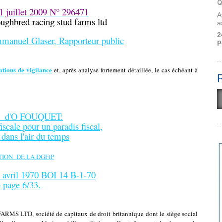
Q
1 juillet 2009
N° 296471
A
oughbred racing stud farms ltd
a
2
manuel Glaser, Rapporteur public
p
ations de vigilance
et, après analyse fortement détaillée,
le cas échéant
à
se d'O FOUQUET:
iscale pour un paradis fiscal,
 dans l'air du temps
TION DE LA DGFiP
 avril 1970 BOI 14 B-1-70
e page 6/33.
D, société de capitaux de droit britannique dont le siège social