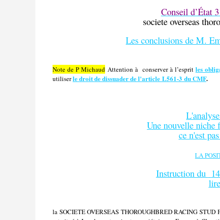
Conseil d’État 3
societe overseas thor
Les conclusions de M. Em
les oblig
Note de P Michaud
Attention à
conserver à l’esprit
le droit de dissuader de l'article L561-3 du CMF
.
utiliser
L'analy
Une nouvelle niche f
ce n'est pas
LA POSI
Instruction du
14
lir
la SOCIETE OVERSEAS THOROUGHBRED RACING STUD FARMS LT