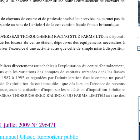
tilly, d’un ensemble immobilier utilisé pour l’entraînement de chevaux de
s de chevaux de course et de professionnels à leur service, ne permet pas de
stable au sens de l’article 4 de la convention fiscale franco-britannique
 SOCIETE OVERSEAS THOROUGHBRED RACING STUD FARMS LTD ne disposait
 que les locaux du centre étaient dépourvus des équipements nécessaires à
iser l’exercice d’une activité autre que celle de simple mise à disposition
directement
obiliers
rattachables à l'exploitation du centre d'entraînement,
ans que les variations des comptes de capitaux retracées dans les liasses
de 1987 à 1992 et regardées par l'administration fiscale comme un passif
t de l'exploitation de cet immeuble ; que dès lors, en l'absence de revenus
ance, aucune cotisation d'impot sur les sociétés et d'imposition forfaitaire
TE OVERSEAS THOROUGHBRED RACING STUD FARMS LIMITED au titre des
1 juillet 2009
N° 296471
manuel Glaser, Rapporteur public