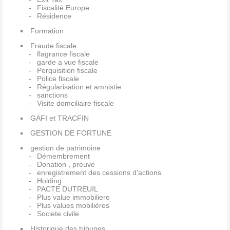
Fiscalité Europe
Résidence
Formation
Fraude fiscale
flagrance fiscale
garde a vue fiscale
Perquisition fiscale
Police fiscale
Régularisation et amnistie
sanctions
Visite domciliaire fiscale
GAFI et TRACFIN
GESTION DE FORTUNE
gestion de patrimoine
Démembrement
Donation , preuve
enregistrement des cessions d'actions
Holding
PACTE DUTREUIL
Plus value immobiliere
Plus values mobilières
Societe civile
Historique des tribunes