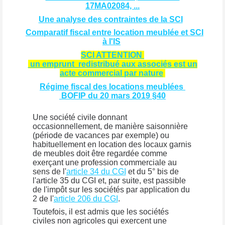
17MA02084, ...
Une analyse des contraintes de la SCI
Comparatif fiscal entre location meublée et SCI
à l'IS
SCI ATTENTION
un emprunt redistribué aux associés est un
acte commercial par nature
Régime fiscal des locations meublées
BOFIP du 20 mars 2019 §40
Une société civile donnant
occasionnellement, de manière saisonnière
(période de vacances par exemple) ou
habituellement en location des locaux garnis
de meubles doit être regardée comme
exerçant une profession commerciale au
sens de l'
article 34 du CGI
et du 5° bis de
l'article 35 du CGI et, par suite, est passible
de l'impôt sur les sociétés par application du
2 de l'
article 206 du CGI
.
Toutefois, il est admis que les sociétés
civiles non agricoles qui exercent une