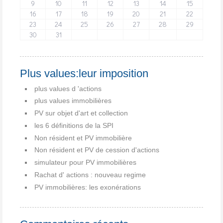
9
10
11
12
13
14
15
16
17
18
19
20
21
22
23
24
25
26
27
28
29
30
31
Plus values:leur imposition
plus values d 'actions
plus values immobilières
PV sur objet d'art et collection
les 6 définitions de la SPI
Non résident et PV immobilière
Non résident et PV de cession d'actions
simulateur pour PV immobilières
Rachat d' actions : nouveau regime
PV immobilières: les exonérations