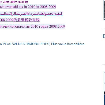
 en 2008,2009 en 2010
ench overpaid tax in 2010 in 2008.2009
كيفيةالحصولعلىاستردادالضريبةالزائدةالم
008.2009
的多缴税款退
税
лаченногоналогав
2010
годув
2008,2009
a PLUS VALUES IMMOBILIERES
,
Plus value immobiliere