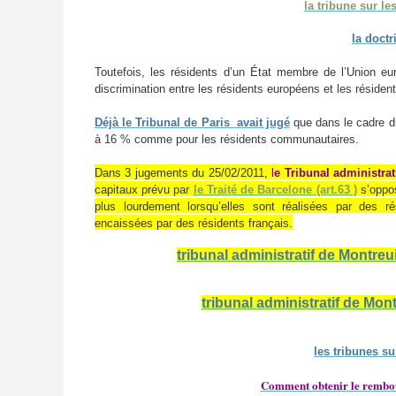
la tribune sur l
la doctr
Toutefois, les résidents d’un État membre de l’Union e
discrimination entre les résidents européens et les réside
Déjà le Tribunal de Paris avait jugé
que dans le cadre du
à 16 % comme pour les résidents communautaires.
Dans 3 jugements du 25/02/2011,
l
e Tribunal administra
capitaux prévu par
le Traité de Barcelone (art.63 )
s’oppo
plus lourdement lorsqu’elles sont réalisées par des ré
encaissées par des résidents français.
tribunal administratif de Montreu
tribunal administratif de Mon
les tribunes su
Comment obtenir le rembour