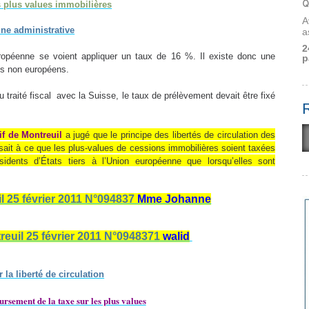
Q
es plus values immobilières
A
ine administrative
a
2
uropéenne se voient appliquer un taux de 16 %. Il existe donc une
p
nts non européens.
 traité fiscal avec la Suisse, le taux de prélèvement devait être fixé
tif de Montreuil
a jugé que le principe des libertés de circulation des
sait à ce que les plus-values de cessions immobilières soient taxées
sidents d’États tiers à l’Union européenne que lorsqu’elles sont
il 25 février 2011 N°094837
Mme Johanne
treuil 25 février 2011 N°0948371
walid
r la liberté de circulation
sement de la taxe sur les plus values