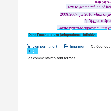
trop payée
How to get the refund of fr
200
9
2008
2010
،
في
دفوعةفيعام
2010
2
如何在
年
Какполучитьвозвратизлишнеуп
Dans l’attente d’une jurisprudence définitive
,
Lien permanent
Imprimer
Catégories :
0
Les commentaires sont fermés.