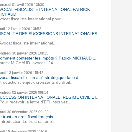
ercredi 01
avril 2026
13h30
VOCAT FISCALISTE INTERNATIONAL PATRICK
ICHAUD
vocat fiscaliste international pour...
eudi 12
février 2026
13h52
ISCALITE DES SUCCESSIONS INTERNATIONALES
..
vocat fiscaliste international,...
endredi 30
janvier 2026
10h15
omment contester les impôts ? Patrick MICHAUD ...
atrick MICHAUD avocat 24...
ardi 13
janvier 2026
15h42
vocat fiscaliste : un allié stratégique face à...
ntroduction : enjeux croissants du droit...
endredi 02
janvier 2026
09h14
UCCESSION INTERNATIONALE REGIME CIVIL ET...
our recevoir la lettre d’EFI inscrivez...
ardi 30
décembre 2025
09h20
e trust en droit fiscal français
ntroduction Le trust est une...
undi 15
décembre 2025
11h16