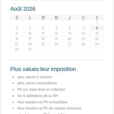
Août 2026
D
L
M
M
J
V
S
1
2
3
4
5
6
7
8
9
10
11
12
13
14
15
16
17
18
19
20
21
22
23
24
25
26
27
28
29
30
31
Plus values:leur imposition
plus values d 'actions
plus values immobilières
PV sur objet d'art et collection
les 6 définitions de la SPI
Non résident et PV immobilière
Non résident et PV de cession d'actions