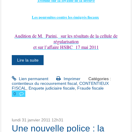
Tribune sur la loyauté de la preuve
Les poursuites contre les émigrés fiscaux
Audition de M. Parini,
sur les résultats de la cellule de
régularisation
et sur l’affaire HSBC
17 mai 2011
Lire la suite
Lien permanent
Imprimer
Catégories :
contentieux du recouvrement fiscal
,
CONTENTIEUX
FISCAL
,
Enquete judiciaire fiscale
,
Fraude fiscale
0
lundi 31
janvier 2011
12h31
Une nouvelle police : la