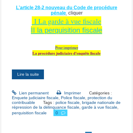
L’article 28-2 nouveau du Code de procédure
pénale
cliquer
I La garde à vue fiscale
II la perquisition fiscale
Pour imprimer
La procédure judiciaire d’enquête fiscale
Lire la suite
Lien permanent
Imprimer
Catégories :
Enquete judiciaire fiscale
,
Police fiscale
,
protection du
contribuable
Tags :
police fiscale
,
brigade nationale de
répression de la délinquance fiscale
,
garde à vue fiscale
,
perquisition fiscale
0