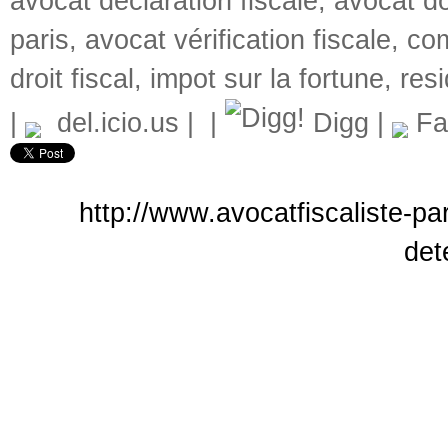
avocat declaration fiscale
,
avocat d
paris
,
avocat vérification fiscale
,
co
droit fiscal
,
impot sur la fortune
,
resi
|
del.icio.us
|
|
Digg
|
Fa
http://www.avocatfiscaliste-par
det