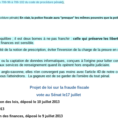
es 706-96 à 706-102 du code de procédure pénale
),
rocédure pénale)
En clair, la police fiscale aura "presque" les mêmes pouvoirs que la po
quilibre ; il est deux bornes à ne pas franchir :
celle qui préserve les liber
finances est sensible.
ité de la notion de prescription, éviter l'inversion de la charge de la preuve
u la captation de données informatiques, conçues à l'origine pour lutter con
ux services de renseignement quand ils opèrent hors enquête judiciaire.
 anglo-saxonne, elles n'en convergent pas moins avec l'article 40 de notre co
nous l'atteindrons.
La gageure est de se garder de l'ornière du tout pénal.
Projet de loi sur la fraude fiscale
vote au Sénat le17 juillet
on des lois, déposé le 10 juillet 2013
013
 des finances, déposé le 9 juillet 2013