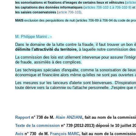
les sonorisations et fixations d’images de certains lieux et véhicules
(
articl
les captations des données informatiques
(
articles 706-102-1 à 706-102-9)
et
les saisies conservatoires
(
article 706-103),
MAIS
exclusion des perquisitions de nuit (articles 706-89 à 706-94 du code de p
M. Philippe Marini
. -
Dans le domaine de la lutte contre la fraude, il faut trouver un bon é
délimite l'attractivité du territoire,
à laquelle notre commission des 
La commission des lois est utilement intervenue pour assurer l'intégr
de fraude, assimilés à des complices.
Les techniques spéciales d'enquête, comme la sonorisation de lieux o
économique et financière alors même qu'elles ne sont pas ouvertes a
Les mesures sur les lanceurs d'alerte sont bienvenues. D'inspiration
toute dérive vers la calomnie ou l'attache personnelle. J'espère que 
Rapport
n° 738 de M.
Alain ANZIANI
, fait au nom de la commissi
Texte de la commission
n° 739 (2012-2013) déposé le 10 juillet 2
Avis
n° 730 de M.
François MARC
, fait au nom de la commission