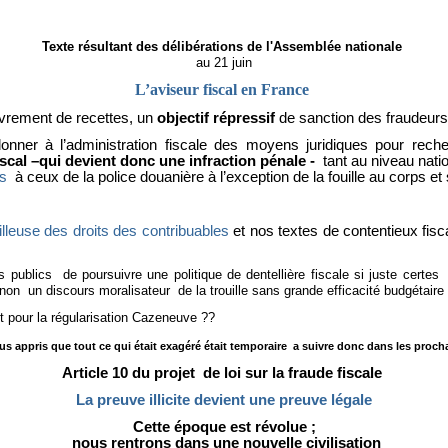
Texte résultant des délibérations de l'Assemblée nationale
au 21 juin
L’aviseur fiscal en France
vrement de recettes, un
objectif répressif
de sanction des fraudeur
nner à l’administration fiscale des moyens juridiques pour rech
scal –qui devient donc une infraction pénale -
tant au niveau natio
es
à ceux de la police douanière à l’exception de la fouille au corps 
illeuse des droits des contribuables
et nos textes de contentieux fis
irs publics de poursuivre une politique de dentellière fiscale si juste certe
non un discours moralisateur de la trouille sans grande efficacité budgétaire
t pour la régularisation Cazeneuve ??
nous appris que tout ce qui était exagéré était temporaire a suivre donc dans les proc
Article 10 du projet de loi sur la fraude fiscale
La preuve illicite devient une preuve légale
Cette époque est révolue ;
nous rentrons dans une nouvelle civilisation