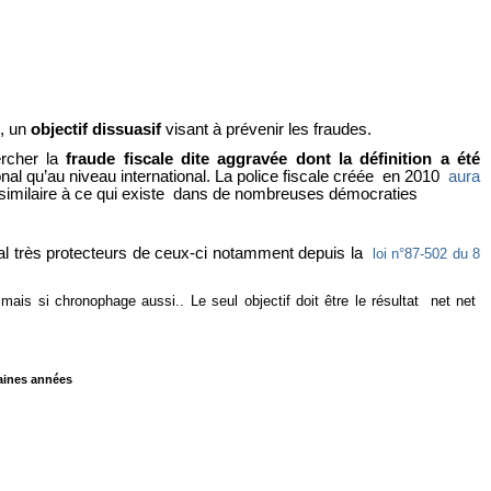
s, un
objectif dissuasif
visant à prévenir les fraudes.
ercher la
fraude fiscale dite aggravée dont la définition a été
nal qu’au niveau international. La police fiscale créée en 2010
aura
et similaire à ce qui existe dans de nombreuses démocraties
cal très protecteurs de ceux-ci notamment depuis la
loi n°87-502 du 8
s mais si chronophage aussi.. Le seul objectif doit être le résultat net net
haines années