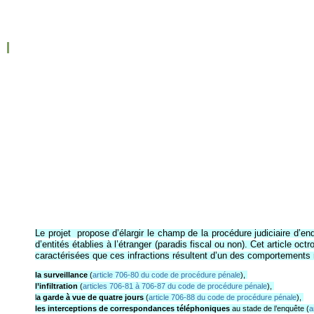
Le projet propose d’élargir le champ de la procédure judiciaire d’enq
d’entités établies à l’étranger (paradis fiscal ou non). Cet article oct
caractérisées que ces infractions résultent d’un des comportements
la surveillance
(
article 706-80 du code de procédure pénale
),
l’infiltration
(
articles 706-81 à 706-87 du code de procédure pénale
),
l
a garde à vue de quatre jours
(
article 706-88 du code de procédure pénale
),
les interceptions de correspondances téléphoniques
au stade de l’enquête (
a