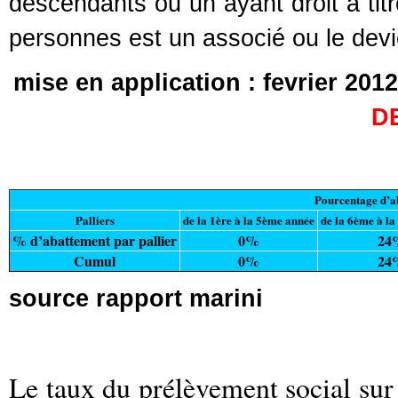
descendants ou un ayant droit à titr
personnes est un associé ou le devie
mise en application : fevrier 20
D
Pourcentage d’ab
Palliers
de la 1ère à la 5ème année
de la 6ème à l
% d’abattement par pallier
0%
24
Cumul
0%
24
source rapport marini
Le taux du prélèvement social sur 