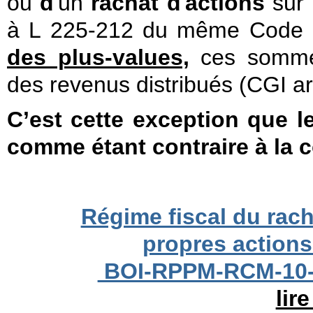
ou
d
'un
rachat
d
'
actions
sur 
à
L 225-212 du même Code r
des plus-values,
ces sommes
des revenus distribués (
CGI art
C’est cette exception que l
comme étant contraire à la c
Régime fiscal du rach
propres actions
BOI-RPPM-RCM-10-2
lire