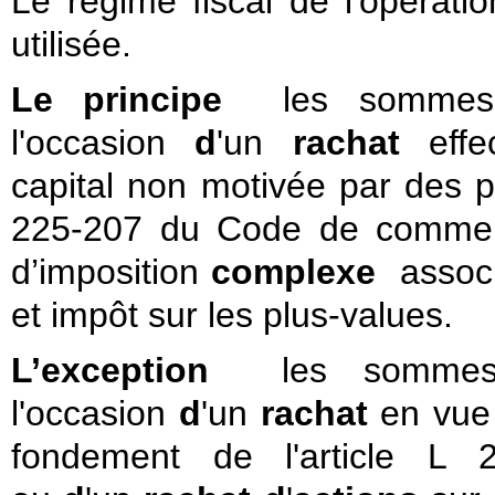
Le régime fiscal de l'opérati
utilisée.
Le principe
les sommes a
l'occasion
d
'un
rachat
effe
capital
non motivée par des pe
225-207 du Code de commer
d’imposition
complexe
associ
et impôt sur les plus-values.
L’exception
les sommes a
l'occasion
d
'un
rachat
en vu
fondement de l'
article L