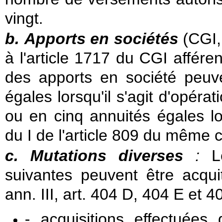
vingt.
b.
Apports en sociétés
(CGI, 
à l'article 1717 du CGI affére
des apports en société peuve
égales lorsqu'il s'agit d'opéra
ou en cinq annuités égales lor
du I de l'article 809 du même 
c.
Mutations diverses
:
Le
suivantes peuvent être acqui
ann. III, art. 404 D, 404 E et 4
- acquisitions effectuée