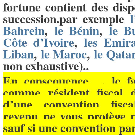
fortune contient des disp
succession.par exemple
Bahrein
,
le Bénin
,
le B
Côte d’Ivoire
,
les Emira
Liban
,
le Maroc
,
le Qata
non exhaustive)..
En consequence , le fa
comme résident fiscal d
d’une convention fisc
revenu ne vous protège p
sauf si une convention par