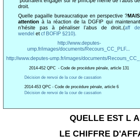
pourraient engager sur le principe même de l'abus de
droit.
Quelle pagaille bureaucratique en perspective ?
MAIS
attention
à la réaction de la DGFIP qui maintenant
n'hésite pas à pénaliser l'abus de droit..(
aff de
wendel
et
cf BOFIP §210).
http://www.deputes-
ump.fr/images/documents/Recours_CC_PLF...
http://www.deputes-ump.fr/images/documents/Recours_CC_P
2014-452 QPC - Code de procédure pénale, article 131
Décision de renvoi de la cour de cassation
2014-453 QPC - Code de procédure pénale, article 6
Décision de renvoi de la cour de cassation
QUELLE EST L 
LE CHIFFRE D'AF