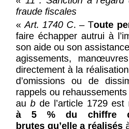
« 11 : Sanction à l’égard d
fraude fiscales
«
Art. 1740 C
. – T
oute pe
faire échapper autrui à l’
son aide ou son assistance
agissements, manœuvres 
directement à la réalisation
d’omissions ou de dissi
rappels ou rehaussements a
au
b
de l’article 1729 es
à 5 % du chiffre d’
brutes qu’elle a réalisés