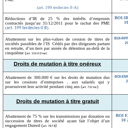
(art. 199 terdecies 0-A)
BOI-IR
Réductions d’IR de 25 % des intérêts d’emprunts
10
contractés jusqu’au 31/12/2011 pour le rachat des PME
(
).
art. 199 terdecies-0 B
BOI-RP
Abattement sur les plus-values de cession de titres de
2
sociétés passibles de l’IS Cédés par des dirigeants partant
en retraite, d’un tiers par année de détention au-delà de la
cinquième (
art. 150-0 D ter)
Droits de mutation à titre onéreux
BOI-EN
Abattement de 300.000 € sur les droits de mutation dus
2
sur les cessions d’entreprises . aux salariés qui y
poursuivent leur activité pendant cinq ans (
)
art. 732 ter
Droits de mutation à titre gratuit
BOI 
Abattement de 75 % sur les transmissions par donation ou
10 
succession de titres de société ayant fait l’objet d’un
engagement Dutreil (
)
art. 787 B