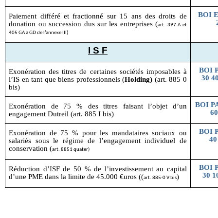
BOI 
Paiement différé et fractionné sur 15 ans des droits de
donation ou succession dus sur les entreprises (
art. 397 A et
405 GA à GD de l’annexe III)
I S F
BOI P
Exonération des titres de certaines sociétés imposables à
30 4
l’IS en tant que biens professionnels (
Holding)
(art. 885 0
bis)
BOI PA
Exonération de 75 % des titres faisant l’objet d’un
60
engagement Dutreil (art. 885 I bis)
BOI P
Exonération de 75 % pour les mandataires sociaux ou
40
salariés sous le régime de l’engagement individuel de
conservation (
art. 8851 quater)
BOI P
Réduction d’ISF de 50 % de l’investissement au capital
30 1
d’une PME dans la limite de 45.000 €uros ((
)
art. 885-0 V bis