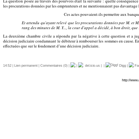
La question posée au travers des pourvois était la suivante : quelle conséquence j
les procurations données par les emprunteurs et ne mentionnaient pas davantage l
Ces actes pouvaient-ils permettre aux banqu
Et attendu qu'ayant relevé que les procurations données par M. et Mm
rang des minutes de M. Y..., la cour d'appel a décidé, à bon droit, que 
La deuxième chambre civile a répondu par la négative à cette question et a jugé 
décision judiciaire condamnant le débiteur à rembourser les sommes en cause. En l’
effectuées que sur le fondement d’une décision judiciaire.
14:52 |
Lien permanent
|
Commentaires (0)
|
|
del.icio.us
|
|
Digg
|
Fa
http://www.