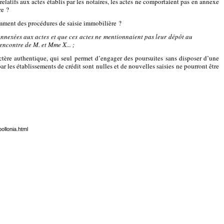
elatifs aux actes établis par les notaires, les actes ne comportaient pas en annexe
re ?
mment des procédures de saisie immobilière ?
 annexées aux actes et que ces actes ne mentionnaient pas leur dépôt au
'encontre de M. et Mme X... ;
ractère authentique, qui seul permet d’engager des poursuites sans disposer d’une
r les établissements de crédit sont nulles et de nouvelles saisies ne pourront être
ollonia.html