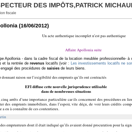
NSPECTEUR DES IMPÔTS,PATRICK MICHAU
ion fiscale
pollonia
(16/06/2012)
Un acte authentique incomplet n’est pas authentique
Affaire Apollonia suite
pe Apollonia -
dans la cadre fiscal de la location meublée professionnelle- à
x
et la rentrée de
revenus
locatifs (voir :
Les investissements locatifs ne so
nt engagé des procédures de
saisies
de leurs biens.
r donnant raison sur l’exigibilité des emprunts qu’ils ont contractés
EFI diffuse cette nouvelle jurisprudence utilisable
dans de nombreuses situations
, cinq arrêts d’une importance particulière car ils concernent des procédures en li
er des emprunts immobiliers, dans l’espoir, vite déçu, de voir leurs crédits comp
le a eu à connaître de ces contentieux.
etin
e des emprunteurs dont il était indiqué qu’ils avaient donné procuration pour la signa