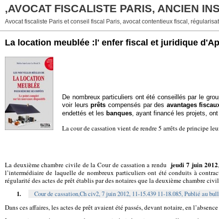
,AVOCAT FISCALISTE PARIS, ANCIEN I
Avocat fiscaliste Paris et conseil fiscal Paris, avocat contentieux fiscal, régularisat
La location meublée :l' enfer fiscal et juridique d'A
De nombreux particuliers ont été conseillés
par le grou
voir leurs
prêts
compensés par des
avantages fiscau
endettés et les
banques
, ayant financé les projets, o
La cour de cassation vient de rendre 5 arrêts de principe leu
jeudi 7 juin 2012
La deuxième chambre civile de la Cour de cassation a rendu
l’intermédiaire de laquelle de nombreux particuliers ont été conduits à contract
régularité des actes de prêt établis par des notaires que la deuxième chambre civi
1.
Cour de cassation,Ch civ2, 7 juin 2012, 11-15.439 11-18.085, Publié au bull
Dans ces affaires, les actes de prêt avaient été passés, devant notaire, en l’absenc