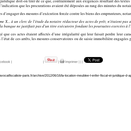
uridique doit-on tirer de ce que, contrairement aux exigences résultant des textes r
’indication que les procurations avaient été déposées au rang des minutes du notai
es d’engager des mesures d’exécution forcée contre les biens des emprunteurs, nota
e X... à un clerc de l'étude du notaire rédacteur des actes de prêt, n'étaient pas
la banque ne justifiait pas d'un titre exécutoire fondant les poursuites exercées à l
que ces actes étaient affectés d’une irrégularité qui leur faisait perdre leur ca
état de ces arrêts, les mesures conservatoires ou de saisie immobilière engagées pa
cebook
|
|
|
Imprimer
|
|
|
avocatfiscaliste-paris.fr/archive/2012/06/16/la-location-meublee-l-enfer-fiscal-et-juridique-d-ap