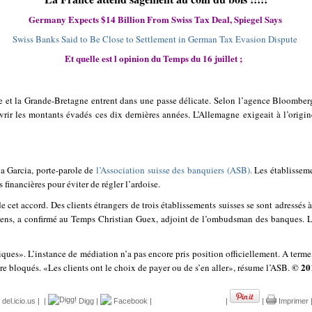
Germany Expects $14 Billion From Swiss Tax Deal, Spiegel Says
Swiss Banks Said to Be Close to Settlement in German Tax Evasion Dispute
Et quelle est l opinion du Temps du 16 juillet
;
et la Grande-Bretagne entrent dans une passe délicate. Selon l’agence Bloomberg, 
r les montants évadés ces dix dernières années. L’Allemagne exigeait à l’origine 
a Garcia, porte-parole de
l’Association suisse des banquiers (ASB).
Les établissemen
 financières pour éviter de régler l’ardoise.
et accord. Des clients étrangers de trois établissements suisses se sont adressés 
ens, a confirmé au Temps Christian Guex, adjoint de l’ombudsman des banques. Les
ques». L’instance de médiation n’a pas encore pris position officiellement. A terme
© 20
re bloqués. «Les clients ont le choix de payer ou de s’en aller», résume l’ASB.
del.icio.us
|
|
Digg
|
Facebook
|
|
|
Imprimer