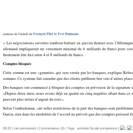
ctations de l'article de
François Pilet et Yves Hulmann
« Les négociations ouvertes tambour battant en janvier dernier avec l’Allemagne 
allemand impliquerait un versement minimal de 4 milliards de francs pour couvri
finalement être fixé entre 4 et 8 milliards de francs.
Comptes bloqués
Cette somme est une «garantie» qui sera versée par les banques, explique Rebec
sommes. Ce système fait craindre que des clients préfèrent fuir vers d’autres places
Des banques ont commencé à bloquer des comptes en prévision de la signature de c
«Depuis deux mois, nous avons déjà eu quatre ou cinq requêtes allant dans ce s
peuvent plus retirer d’argent du tout.»
Selon l’ombudsman, «de telles restrictions de la part des banques sont problémati
Garcia, rien dans les modalités de l’accord ne prévoit que des comptes puissent êt
08:20 |
Lien permanent
|
Commentaires (0)
| Tags :
amnistie fiscale européenne
|
|