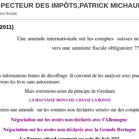
NSPECTEUR DES IMPÔTS,PATRICK MICHAU
ion fiscale
/2011)
Une amende internationale sur les comptes
suisses n
vers une amnistie fiscale obligatoire ?
s informations brutes de décoffrage .Il convient de les analyser avec p
vous les livre sans autocensure.
Mais souvenons-nous du principe de Gresham
LA MAUVAISE MONNAIE CHASSE LA BONNE
upérer une amende
sur les sommes non déclarées versées sur des compte
Négociation sur les avoirs non déclarés avec l’Allemagne
Négociation sur les avoirs non déclarés avec la Grande Bretagne
La France attend sagement au coin du bois !!!!!