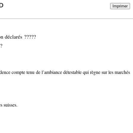
D
Imprimer
on déclarés ?????
??
rudence compte tenu de l’ambiance détestable qui règne sur les marchés
s suisses.