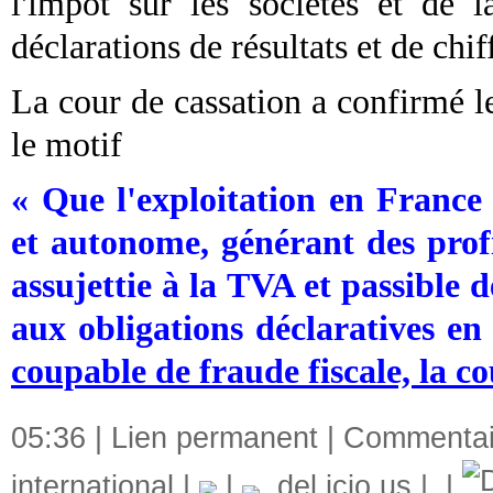
l'impôt sur les sociétés et de 
déclarations de résultats et de chiff
La cour de cassation a confirmé l
le motif
« Que l'exploitation en France
et autonome, générant des profi
assujettie à la TVA et passible d
aux obligations déclaratives en
coupable de fraude fiscale, la co
05:36 |
Lien permanent
|
Commentair
international
|
|
del.icio.us
|
|