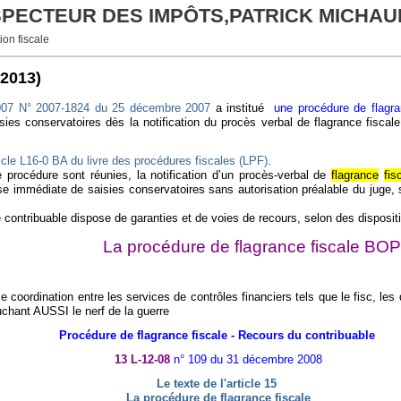
NSPECTEUR DES IMPÔTS,PATRICK MICHAU
ion fiscale
/2013)
e 2007 N° 2007-1824 du 25 décembre 2007
a institué
une procédure de flagra
sies conservatoires dès la notification du procès verbal de flagrance fiscal
icle L
16-0
BA du
livre des procédures fiscales (
LPF
)
.
procédure sont réunies, la notification d’un procès-verbal de
flagrance
fis
se immédiate de saisies conservatoires sans autorisation préalable du juge, s
le contribuable dispose de garanties et de voies de recours, selon des dispos
La procédure de flagrance fiscale BO
 coordination entre les services de contrôles financiers tels que le fisc, les
ouchant AUSSI le nerf de la guerre
Procédure de flagrance fiscale - Recours du contribuable
13 L-12-08
n° 109 du 31 décembre 2008
Le texte de l'article 15
La procédure de flagrance fiscale