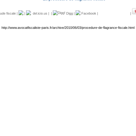
aude fiscale
|
|
del.icio.us
|
|
Digg
|
Facebook
|
|
http://www.avocatfiscaliste-paris.fr/archive/2010/06/03/procedure-de-flagrance-fiscale.html