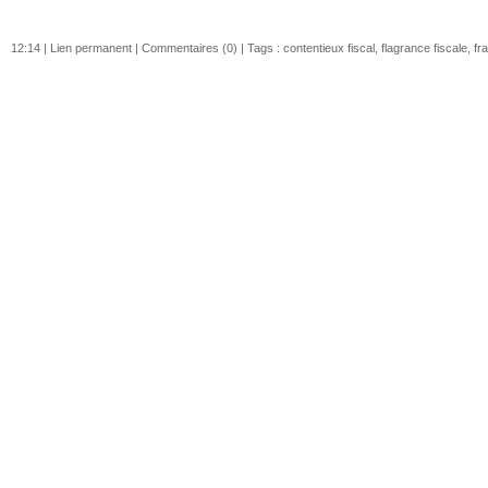
12:14 |
Lien permanent
|
Commentaires (0)
| Tags :
contentieux fiscal
,
flagrance fiscale
,
fr