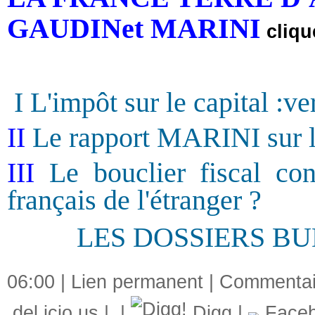
GAUDINet MARINI
cliqu
I L'impôt sur le capi
tal :v
II
Le rapport MARINI sur l
III
Le bouclier fiscal con
français de l'étranger ?
suisse
LES DOSSIERS BU
06:00 |
Lien permanent
|
Commentair
del.icio.us
|
|
Digg
|
Face