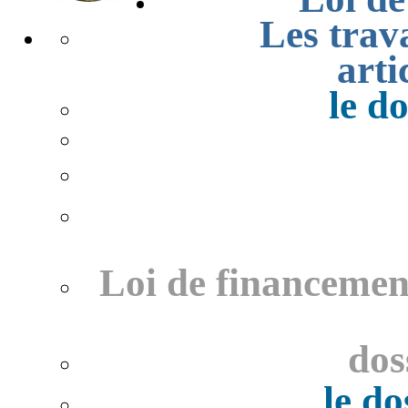
Les tra
arti
le do
Loi de financement
doss
le do