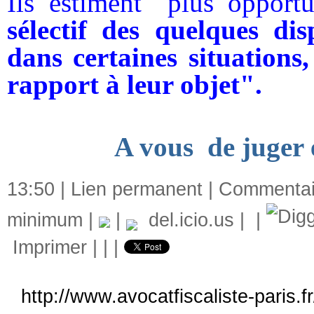
Ils estiment "plus oppor
sélectif des quelques dis
dans certaines situations
rapport à leur objet".
A vous de juger 
13:50 |
Lien permanent
|
Commentair
minimum
|
|
del.icio.us
|
|
Imprimer
|
|
|
http://www.avocatfiscaliste-paris.