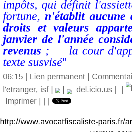
impôts, qui définit l'assiet
fortune,
n'établit aucune 
droits et valeurs appar
janvier de l'année consid
revenus
;
la cour d'app
texte susvisé
"
06:15 |
Lien permanent
|
Commentair
l'etranger
,
isf
|
|
del.icio.us
|
|
Imprimer
|
|
|
http://www.avocatfiscaliste-paris.fr/a