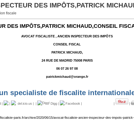
NSPECTEUR DES IMPÔTS,PATRICK MICHAU
ion fiscale
EUR DES IMPÔTS,PATRICK MICHAUD,CONSEIL FISC
AVOCAT FISCALISTE , ANCIEN INSPECTEUR DES IMPÔTS
CONSEIL FISCAL
PATRICK MICHAUD,
24 RUE DE MADRID 75008 PARIS
06 07 26 97 08
patrickmichaud@orange.fr
un specialiste de fiscalite international
d
|
|
del.icio.us
|
|
Digg
|
Facebook
|
|
|
fiscaliste-paris.fr/archive/2020/06/15/avocat-fiscaliste-ancien-inspecteur-des-impots-patric