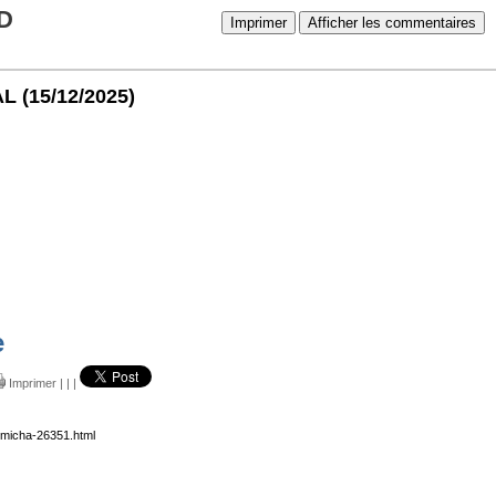
D
Imprimer
Afficher les commentaires
AL
(15/12/2025)
e
Imprimer
|
|
|
k-micha-26351.html