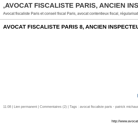
,AVOCAT FISCALISTE PARIS, ANCIEN I
Avocat fiscaliste Paris et conseil fiscal Paris, avocat contentieux fiscal, régularisat
AVOCAT FISCALISTE PARIS 8, ANCIEN INSPECT
11:08 |
Lien permanent
|
Commentaires (2)
| Tags :
avocat fiscaliste paris - patrick michau
http://www.avocat