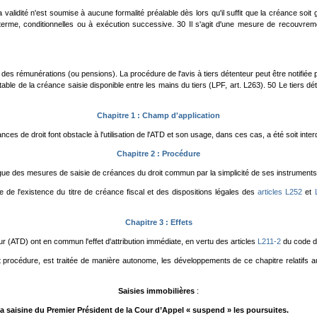
 validité n'est soumise à aucune formalité préalable dès lors qu'il suffit que la créance soi
me, conditionnelles ou à exécution successive. 30 Il s'agit d'une mesure de recouvrement 
r des rémunérations (ou pensions). La procédure de l'avis à tiers détenteur peut être notifiée 
comptable de la créance saisie disponible entre les mains du tiers (LPF, art. L263). 50 Le tier
Chapitre 1 : Champ d'application
 de droit font obstacle à l'utilisation de l'ATD et son usage, dans ces cas, a été soit interdit
Chapitre 2 : Procédure
ingue des mesures de saisie de créances du droit commun par la simplicité de ses instruments
de de l'existence du titre de créance fiscal et des dispositions légales des
articles L
252
et
Chapitre 3 : Effets
teur (ATD) ont en commun l'effet d'attribution immédiate, en vertu des articles
L211-2
du code d
et procédure, est traitée de manière autonome, les développements de ce chapitre relatifs a
Saisies immobilières
:
 la saisine du Premier Président de la Cour d’Appel « suspend » les poursuites.