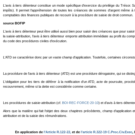
L'avis à tiers détenteur constitue un mode spécifique d'exercice du privilège du Trésor. Sa
impôts). Il permet l'appréhension de toutes les créances de sommes d'argent même à ter
comptables des finances publiques de recourir à la procédure de saisie de droit commun.
source BOFIP
L'avis à tiers détenteur peut être utilisé aussi bien pour saisir des créances que pour saisi
la saisie-attribution, l'avis à tiers détenteur emporte attribution immédiate au profit du 
du code des procédures civiles d'exécution.
L'ATD se caractérise donc par un vaste champ d'application. Toutefois, certaines circonstances
La procédure de l'avis à tiers détenteur (ATD) est une procédure dérogatoire, qui se dist
L'obligation pour les tiers de déférer à la notification d'un ATD, acte de poursuite, procè
recouvrement, même si la dette est considérée comme certaine.
Les procédures de saisie-attribution (cf.
BOI-REC-FORCE-20-10
) et d'avis à tiers déten
Alors que la matière qui fait l'objet des deux chapitres précédents, champ d'application 
attribution et de la saisie des rémunérations.
En application de
l’Article R.122-22,
et de
l’article R.322-19 C.Proc.Civ.Exec
,