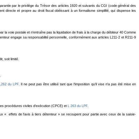
t garantie par le privilège du Trésor des articles 1920 et suivants du CGI (code général des
directe et propre au droit fiscal obéissant à un formalisme simplifié, qui dispense les
par la voie postale et n'entraîne pas la liquidation de frais à la charge du débiteur 40 Comme
s détenteur engage sa responsabilité personnelle, conformément aux articles L211-2 et R211-9
, soit limité.
.
L
262 du LPF
. Il ne peut pas être utilisé tant que l'imposition qu'il vise n'a pas été mise en
es procédures civiles d'exécution (CPCE) et
L 263 du LPF
.
ux « effets de l'avis à tiers détenteur » se recoupent pour partie avec ceux de la saisie-