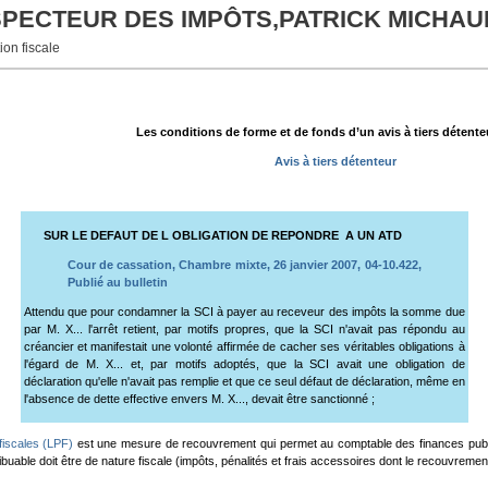
NSPECTEUR DES IMPÔTS,PATRICK MICHAU
ion fiscale
Les conditions de forme et de fonds d’un avis à tiers détenteu
Avis à tiers détenteur
SUR LE DEFAUT DE L OBLIGATION DE REPONDRE A UN ATD
Cour de cassation, Chambre mixte, 26 janvier 2007, 04-10.422,
Publié au bulletin
Attendu que pour condamner la SCI à payer au receveur des impôts la somme due
par M. X... l'arrêt retient, par motifs propres, que la SCI n'avait pas répondu au
créancier et manifestait une volonté affirmée de cacher ses véritables obligations à
l'égard de M. X... et, par motifs adoptés, que la SCI avait une obligation de
déclaration qu'elle n'avait pas remplie et que ce seul défaut de déclaration, même en
l'absence de dette effective envers M. X..., devait être sanctionné ;
fiscales (LPF)
est une mesure de recouvrement qui permet au comptable des finances publique
uable doit être de nature fiscale (impôts, pénalités et frais accessoires dont le recouvrement es