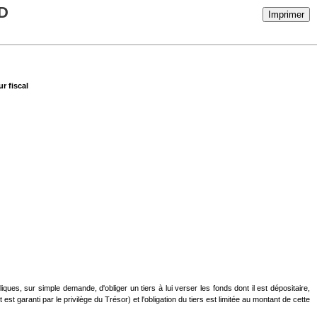
D
Imprimer
r fiscal
s, sur simple demande, d'obliger un tiers à lui verser les fonds dont il est dépositaire,
t garanti par le privilège du Trésor) et l'obligation du tiers est limitée au montant de cette