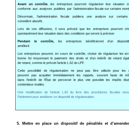
Avant un contrôle
, les entreprises pourront régulariser leur situation s
conforme aux analyses publiées par l’administration fiscale sur certains mon
Désormais, l’administration fiscale publiera une analyse sur certain
considère abusifs.
Lors de ces diffusions, il sera précisé que les entreprises pourront cho
spontanément leur situation dans des conditions qui seront à préciser.
Pendant le contrôle,
les entreprises bénéficieront d’un dispositif
amélioré
Les entreprises peuvent, en cours de contrôle, choisir de régulariser les 
bonne foi moyennant le paiement des droits et d’un intérêt de retard égal
de retard, comme le prévoit l’article L.62 du LPF.
Cette possibilité de régularisation ne peut pas être utilisée pour les 
peuvent pas acquitter immédiatement les rappels, souvent faute de trés
dans l’intérêt de l’État de percevoir le plus vite possible les impôts élu
contentieux inutiles.
Une modification de l’article L.62 du livre des procédures fiscales se
Parlement pour améliorer ce dispositif de régularisation.
5. Mettre en place un dispositif de pénalités et d’amende