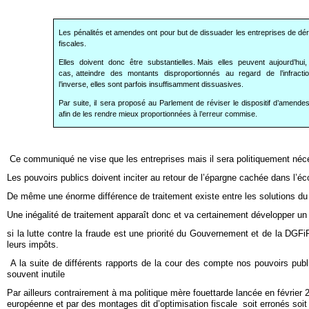
Les pénalités et amendes ont pour but de dissuader les entreprises de dé
fiscales.
Elles doivent donc être substantielles. Mais elles peuvent aujourd’hui
cas, atteindre des montants disproportionnés au regard de l’infrac
l’inverse, elles sont parfois insuffisamment dissuasives.
Par suite, il sera proposé au Parlement de réviser le dispositif d’amendes
afin de les rendre mieux proportionnées à l’erreur commise.
Ce communiqué ne vise que les entreprises mais il sera politiquement néc
Les pouvoirs publics doivent inciter au retour de l’épargne cachée dans l
De même une énorme différence de traitement existe entre les solutions du 
Une inégalité de traitement apparaît donc et va certainement développer un co
si la lutte contre la fraude est une priorité du Gouvernement et de la DGFiP
leurs impôts.
A la suite de différents rapports de la cour des compte nos pouvoirs public
souvent inutile
Par ailleurs contrairement à ma politique mère fouettarde lancée en février 2
européenne et par des montages dit d’optimisation fiscale soit erronés soi