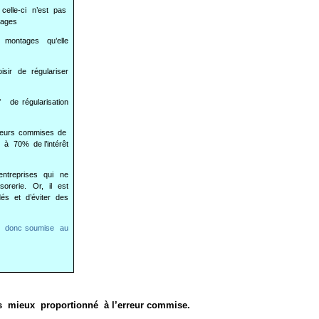
i celle-ci n’est pas
tages
s montages qu’elle
isir de régulariser
 de régularisation
erreurs commises de
 à 70% de l’intérêt
entreprises qui ne
orerie. Or, il est
dés et d’éviter des
ra donc soumise au
s mieux proportionné à l’erreur commise.