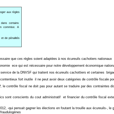
roger aux règles
, dans certains
tion commise. A
 et de pénalités
essaire que ces règles soient adaptées à nos écureuils cachotiers nationaux
’économie ece qui est nécessaire pour notre développement économique nation
service de la DNVSF qui traitent nos écureuils cachottiers et certaines brig
ntentieux fort inutile il ne peut avoir deux catégories de contrôle fiscale pou
, le contrôle fiscal ne doit pas pour autant se traduire par des contraintes 
s sont conscients du cout administratif et financier du contrôle fiscal exter
012, -qui pensait gagner les élections en foutant la trouille aux écureuils-, 
t fraudulogénes