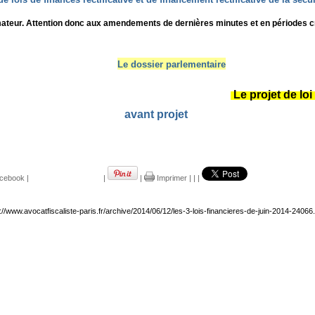
ormateur. Attention donc aux amendements de dernières minutes et en périodes 
Le dossier parlementaire
Le projet de loi
avant projet
cebook
|
|
|
Imprimer
|
|
|
://www.avocatfiscaliste-paris.fr/archive/2014/06/12/les-3-lois-financieres-de-juin-2014-24066