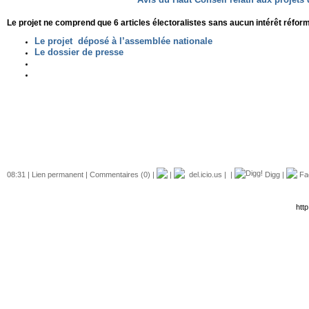
Le projet ne comprend que 6 articles électoralistes sans aucun intérêt réf
Le projet déposé à l’assemblée nationale
Le dossier de presse
08:31 |
Lien permanent
|
Commentaires (0)
|
|
del.icio.us
|
|
Digg
|
Fa
http