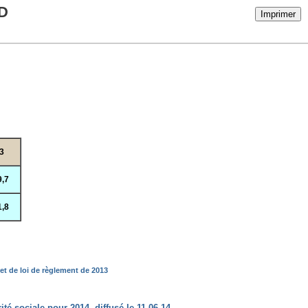
D
Imprimer
3
9,7
1,8
et de loi de règlement de 2013
rité sociale pour 2014 diffusé le 11.06.14