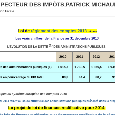
NSPECTEUR DES IMPÔTS,PATRICK MICHAU
ion fiscale
Loi de
règlement des comptes 2013
cliquer
Les vrais chiffres de la France au 31 decembre 2013
(1)
L’ÉVOLUTION DE LA DETTE
DES AMINISTRATIONS PUBLIQUES
2010
2011
2012
201
te des administrations publiques (1)
1 615,3
1 738,5
1 855,4
1 93
te en pourcentage du PIB total
80,8
84,4
88,7
9
incipes du système européen des comptes 2010
 2014 relatif au solde structurel des administrations publiques présenté dans le proj
Le projet de loi de finances rectificative pour 2014
de lois de finances rectificative et de financement rectificative de la sécu