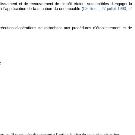
ablissement et de recouvrement de l’impôt étaient susceptibles d’engager la
l’appréciation de la situation du contribuable (
CE Sect., 27 juillet 1990, n°
’exécution d’opérations se rattachant aux procédures d’établissement et de
t
rt, qu’il se rattache directement à l’action fautive de cette administration