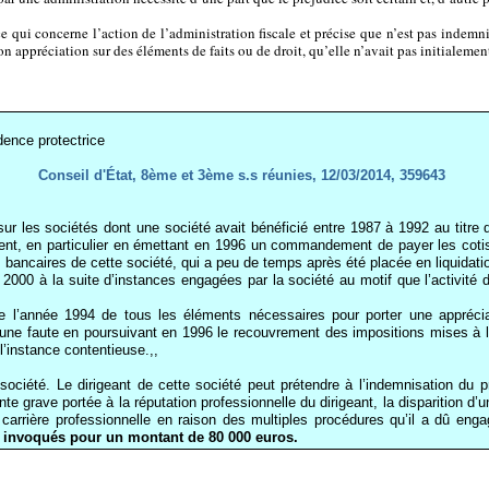
e qui concerne l’action de l’administration fiscale et précise que n’est pas indemni
son appréciation sur des éléments de faits ou de droit, qu’elle n’avait pas initialement
dence protectrice
Conseil d'État, 8ème et 3ème s.s réunies, 12/03/2014, 359643
sur les sociétés dont une société avait bénéficié entre 1987 à 1992 au titre 
ment, en particulier en émettant en 1996 un commandement de payer les cotisa
ancaires de cette société, qui a peu de temps après été placée en liquidation
00 à la suite d’instances engagées par la société au motif que l’activité de 
de l’année 1994 de tous les éléments nécessaires pour porter une appréciat
 une faute en poursuivant en 1996 le recouvrement des impositions mises à la
’instance contentieuse.,,
e société. Le dirigeant de cette société peut prétendre à l’indemnisation du 
inte grave portée à la réputation professionnelle du dirigeant, la disparition d’
 carrière professionnelle en raison des multiples procédures qu’il a dû engag
e invoqués pour un montant de 80 000 euros.