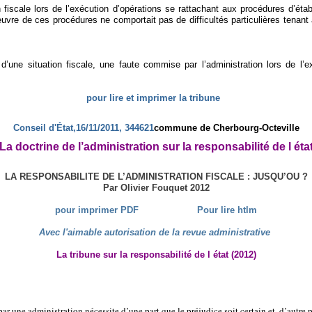
n fiscale lors de l’exécution d’opérations se rattachant aux procédures d’ét
vre de ces procédures ne comportait pas de difficultés particulières tenant à 
on d’une situation fiscale, une faute commise par l’administration lors de l
pour lire et imprimer la tribune
Conseil d'État,16/11/2011, 344621
commune de Cherbourg-Octeville
La doctrine de l’administration sur la responsabilité de l éta
LA RESPONSABILITE DE
L’ADMINISTRATION FISCALE : JUSQU’OU ?
Par Olivier Fouquet 2012
pour imprimer PDF
Pour lire htlm
Avec l'aimable autorisation de la revue administrative
La tribune sur la responsabilité de l état (2012)
 une administration nécessite d’une part que le préjudice soit certain et, d’autre pa