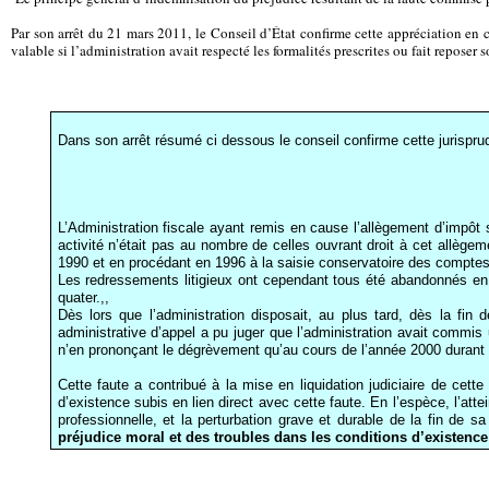
Par son arrêt du 21 mars 2011, le Conseil d’État confirme cette appréciation en c
valable si l’administration avait respecté les formalités prescrites ou fait reposer 
Dans son arrêt résumé ci dessous le conseil confirme cette jurispru
L’Administration fiscale ayant remis en cause l’allègement d’impôt 
activité n’était pas au nombre de celles ouvrant droit à cet allège
1990 et en procédant en 1996 à la saisie conservatoire des comptes b
Les redressements litigieux ont cependant tous été abandonnés en 20
quater.,,
Dès lors que l’administration disposait, au plus tard, dès la fin 
administrative d’appel a pu juger que l’administration avait commis
n’en prononçant le dégrèvement qu’au cours de l’année 2000 durant l
Cette faute a contribué à la mise en liquidation judiciaire de cett
d’existence subis en lien direct avec cette faute. En l’espèce, l’atte
professionnelle, et la perturbation grave et durable de la fin de sa
préjudice moral et des troubles dans les conditions d’existenc