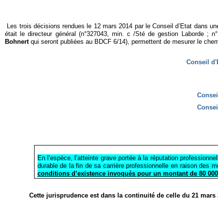
Les trois décisions rendues le 12 mars 2014 par le Conseil d’Etat dans une a
était le directeur général (n°327043, min. c /Sté de gestion Laborde ;
Bohnert
qui seront publiées au BDCF 6/14), permettent de mesurer le chem
Conseil d'
Consei
Consei
En l’espèce, l’atteinte grave portée à la réputation professionnel
durable de la fin de sa carrière professionnelle en raison des mu
conditions d’existence invoqués pour un montant de 80 000
Cette jurisprudence est dans la continuité de celle du 21 mars 