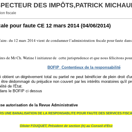
NSPECTEUR DES IMPÔTS,PATRICK MICHAU
ion fiscale
cale pour faute CE 12 mars 2014
(04/06/2014)
faire- du 12 mars 2014 vient de condamner l’administration fiscale pour faute dans l
res de Mr Ch. Watine l initiateur de cette jurisprudence et que nous félicitons pou
BOFIP
Contentieux de la responsabilité
i obtient un dégrèvement total ou partiel ne peut bénéficier de plein droit 
te être dédommagé du préjudice non couvert par les intérêts moratoires qu'il pr
ité de l'État.
s dans le BOFIP ci dessus
use autorisation de la Revue Administrative
RS UNE BANALISATION DE LA RESPONSABLITE POUR FAUTE DES SERVICES FISC
Olivier FOUQUET, Président de section (h) au Conseil d’Et
at