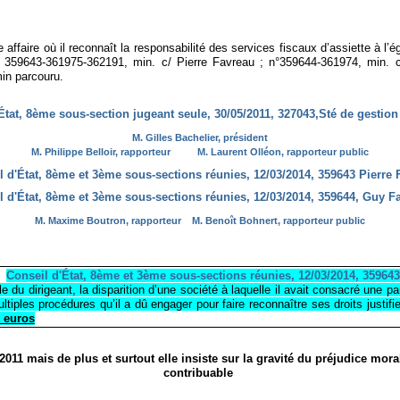
ffaire où il reconnaît la responsabilité des services fiscaux d’assiette à l’ég
 n° 359643-361975-362191, min. c/ Pierre Favreau ; n°359644-361974, min.
in parcouru.
État, 8ème sous-section jugeant seule, 30/05/2011, 327043,Sté de gestio
M. Gilles Bachelier, président
M. Philippe Belloir, rapporteur
M. Laurent Olléon, rapporteur public
l d'État, 8ème et 3ème sous-sections réunies, 12/03/2014, 359643 Pierre 
l d'État, 8ème et 3ème sous-sections réunies, 12/03/2014, 359644, Guy F
M. Maxime Boutron, rapporteur
M. Benoît Bohnert, rapporteur public
Conseil d'État, 8ème et 3ème sous-sections réunies, 12/03/2014, 35964
le du dirigeant, la disparition d’une société à laquelle il avait consacré une pa
ltiples procédures qu’il a dû engager pour faire reconnaître ses droits justif
 euros
2011 mais de plus et surtout elle insiste sur la gravité du préjudice mora
contribuable