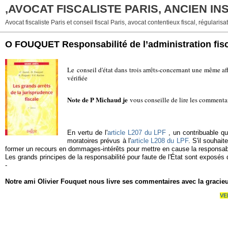
,AVOCAT FISCALISTE PARIS, ANCIEN I
Avocat fiscaliste Paris et conseil fiscal Paris, avocat contentieux fiscal, régularisat
O FOUQUET Responsabilité de l’administration fis
Le conseil d'état dans trois arrêts-concernant une même af
vérifiée
Note de P Michaud je
vous conseille de lire les commentai
En vertu de l'
article L207
du LPF
, un contribuable qu
moratoires prévus à l'
article L208 du LPF
. S'il souhai
former un recours en dommages-intérêts pour mettre en cause la responsabil
Les grands principes de la responsabilité pour faute de l'État sont exposé
-
Notre ami Olivier Fouquet nous livre ses commentaires avec la gracie
VE