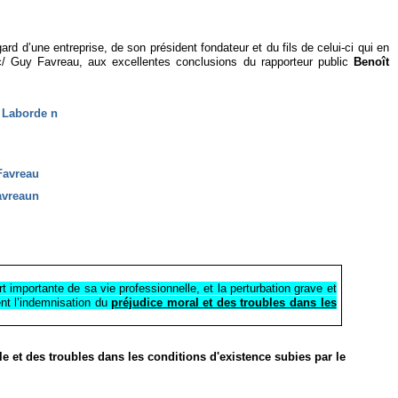
ard d’une entreprise, de son président fondateur et du fils de celui-ci qui en
 c/ Guy Favreau, aux excellentes conclusions du rapporteur public
Benoît
n Laborde n
Favreau
avreaun
3
rt importante de sa vie professionnelle, et la perturbation grave et
ient l’indemnisation du
préjudice moral et des troubles dans les
le et des troubles dans les conditions d'existence subies par le