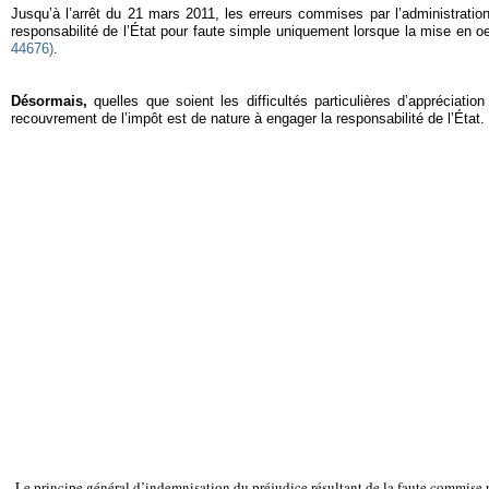
Jusqu’à l’arrêt du 21 mars 2011,
les erreurs commises par l’administratio
responsabilité de l’État pour faute simple uniquement lorsque la mise en oeu
44676)
.
Désormais,
quelles que soient les difficultés particulières d’appréciati
recouvrement de l’impôt est de nature à engager la responsabilité de l’État.
Le principe général d’indemnisation du préjudice résultant de la faute commise par