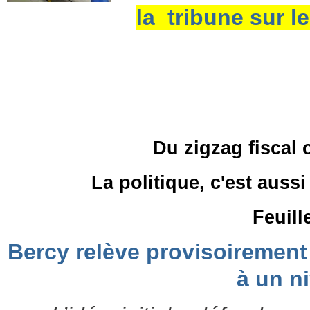
la tribune sur 
Du zigzag fiscal o
La politique, c'est auss
Feuill
Bercy relève provisoirement 
à un n