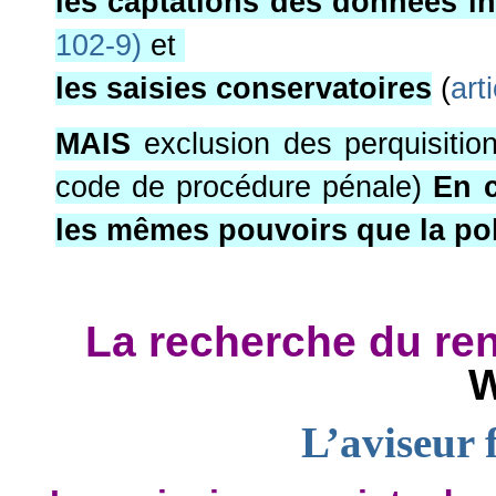
les captations des données i
102-9)
et
les saisies conservatoires
(
art
MAIS
exclusion des perquisition
code de procédure pénale)
En c
les mêmes pouvoirs que la po
La recherche du re
W
L’aviseur 