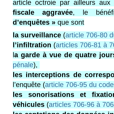
article octroie par ailleurs au
fiscale aggravée
, le béné
d’enquêtes »
que sont
la surveillance
(
article 706-80 
l’infiltration
(
articles 706-81 à 
l
a garde à vue de quatre jour
pénale
),
les interceptions de corres
l’enquête (
article 706-95 du cod
les sonorisations et fixati
véhicules
(
articles 706-96 à 70