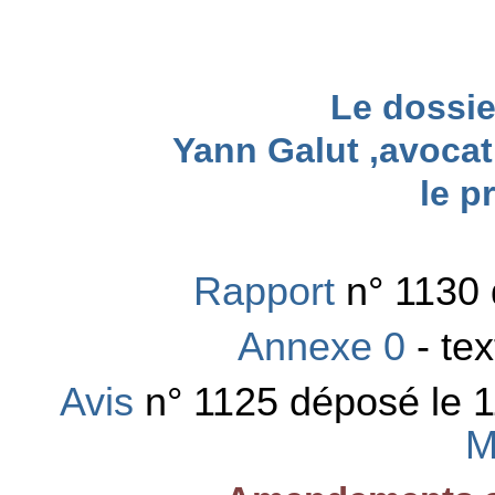
Le dossie
Yann Galut ,avoca
le p
Rapport
n° 1130 
Annexe 0
- te
Avis
n° 1125 déposé le 
M