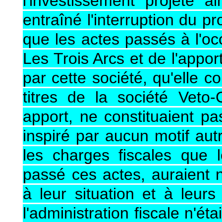
l'investissement projeté a
entraîné l'interruption du p
que les actes passés à l'oc
Les Trois Arcs et de l'appor
par cette société, qu'elle c
titres de la société Veto-
apport, ne constituaient p
inspiré par aucun motif aut
les charges fiscales que l
passé ces actes, auraient
à leur situation et à leurs 
l'administration fiscale n'é