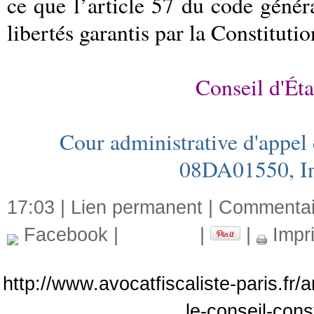
ce que l’article 57 du code généra
libertés garantis par la Constitut
Conseil d'Ét
Cour administrative d'appel
08DA01550, In
17:03 |
Lien permanent
|
Commentair
Facebook
|
|
|
Impr
http://www.avocatfiscaliste-paris.fr/
le-conseil-const