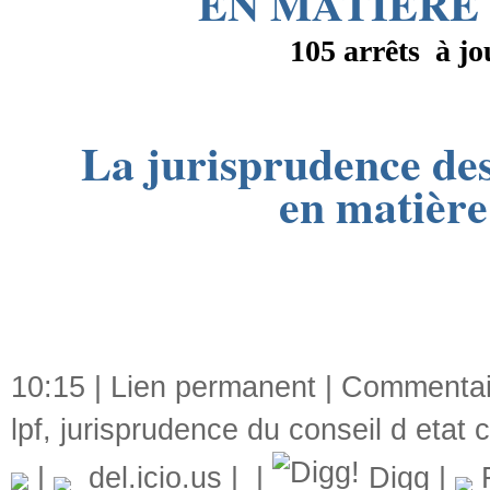
EN MATIERE 
105 arrêts
à j
La jurisprudence des
en matière
10:15 |
Lien permanent
|
Commentair
lpf
,
jurisprudence du conseil d etat 
|
del.icio.us
|
|
Digg
|
F