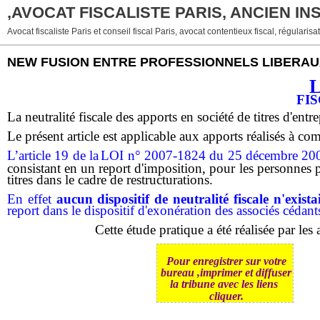
,AVOCAT FISCALISTE PARIS, ANCIEN I
Avocat fiscaliste Paris et conseil fiscal Paris, avocat contentieux fiscal, régularisat
NEW FUSION ENTRE PROFESSIONNELS LIBERAU
L
fi
La neutralité fiscale des apports en société de titres d'entr
Le présent article est applicable aux apports réalisés à com
L’article 19 de la
LOI n° 2007-1824 du 25 décembre 2007 
consistant en un report d'imposition, pour les personnes p
titres dans le cadre de restructurations.
En effet
aucun dispositif de neutralité fiscale n'exist
report dans le dispositif d'exonération des associés cédants
Cette étude pratique a été réalisée par le
Pour enregistrer sur votre
bureau ,imprimer et diffuser
la tribune avec les liens
cliquer.