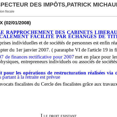
NSPECTEUR DES IMPÔTS,PATRICK MICHAU
ion fiscale
X
(02/01/2008)
e rapprochement des cabinets libera
scalement facilité par échanges de tit
eprises individuelles et de sociétés de personnes est enfin réa
pter du 1er janvier 2007. ( pararaphe VI de l'article 19 in f
de finances rectificative pour 2007
met en place pour le
hysiques, entrepreneurs individuels ou associés de sociétés
ait pour les opérations de restructuration réalisées via 
 partant à la retraite est prévue
s avocats fiscalistes du Cercle des fiscalistes grâce aux trav
I le droit existant