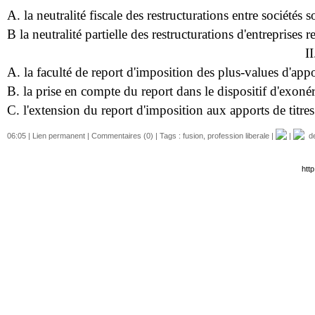
A. la neutralité fiscale des restructurations entre sociétés 
B la neutralité partielle des restructurations d'entreprises 
I
A. la faculté de report d'imposition des plus-values d'appor
B. la prise en compte du report dans le dispositif d'exonéra
C. l'extension du report d'imposition aux apports de titre
06:05 |
Lien permanent
|
Commentaires (0)
| Tags :
fusion
,
profession liberale
|
|
del
http