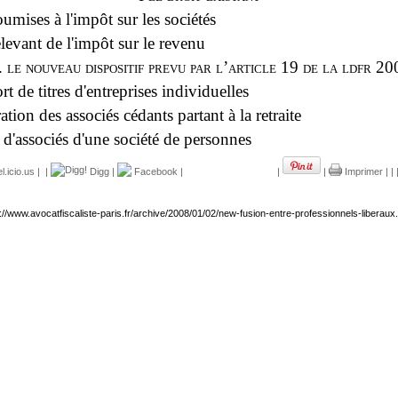
soumises à l'impôt sur les sociétés
relevant de l'impôt sur le revenu
I.
le nouveau dispositif prevu par l’article 19 de la ldfr 20
t de titres d'entreprises individuelles
tion des associés cédants partant à la retraite
s d'associés d'une société de personnes
.icio.us
|
|
Digg
|
Facebook
|
|
|
Imprimer
|
|
://www.avocatfiscaliste-paris.fr/archive/2008/01/02/new-fusion-entre-professionnels-liberaux