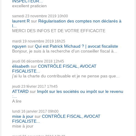
INSPECTEUR...
excellent praticien
samedi 23
novembre 2019
10h00
laurent R
sur
Régularisation des comptes non déclarés à
l...
MERCI DES INFOS ET DE VOTRE EFFICACITE
mardi 19
novembre 2019
16h25
nguyen
sur
Qui est Patrick Michaud ? | avocat fiscaliste
Bonjour, je suis à la recherche d'un conseiller fiscal à...
jeudi 06
décembre 2018
12h45
élisabeth
sur
CONTRÔLE FISCAL, AVOCAT
FISCALISTE...
j'ai lu la charte du contribuable et je ne pense pas que...
jeudi 23
février 2017
17h45
ATTARD
sur
Impôt sur les sociétés ou impôt sur le revenu
:...
A lire
lundi 16
janvier 2017
09h00
mise à jour
sur
CONTRÔLE FISCAL, AVOCAT
FISCALISTE...
mise à jour