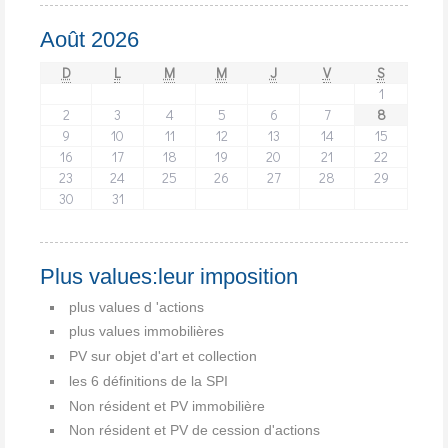
Août 2026
D
L
M
M
J
V
S
1
2
3
4
5
6
7
8
9
10
11
12
13
14
15
16
17
18
19
20
21
22
23
24
25
26
27
28
29
30
31
Plus values:leur imposition
plus values d 'actions
plus values immobilières
PV sur objet d'art et collection
les 6 définitions de la SPI
Non résident et PV immobilière
Non résident et PV de cession d'actions